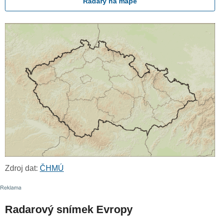
Radary na mapě
Zdroj dat:
ČHMÚ
Radarový snímek Evropy