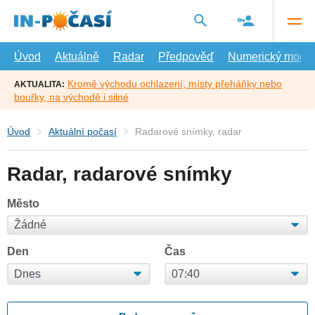
Přejít
na
hlavní
obsah
Úvod
Aktuálně
Radar
Předpověď
Numerický model
Kromě východu ochlazení, místy přeháňky nebo
AKTUALITA:
bouřky, na východě i silné
Úvod
Aktuální počasí
Radarové snímky, radar
Radar, radarové snímky
Město
Den
Čas