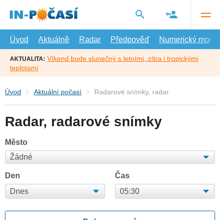
Přejít
na
hlavní
obsah
Úvod
Aktuálně
Radar
Předpověď
Numerický model
Víkend bude slunečný s letními, zítra i tropickými
AKTUALITA:
teplotami
Úvod
Aktuální počasí
Radarové snímky, radar
Radar, radarové snímky
Město
Den
Čas