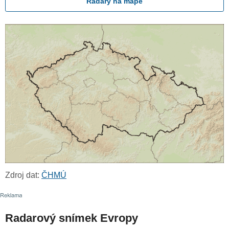
Radary na mapě
Zdroj dat:
ČHMÚ
Radarový snímek Evropy