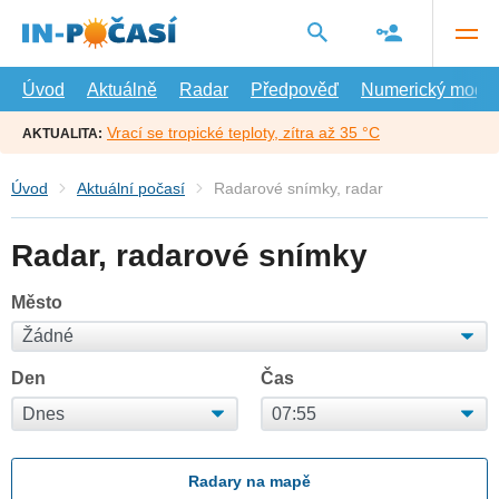
Přejít
na
hlavní
obsah
Úvod
Aktuálně
Radar
Předpověď
Numerický model
Vrací se tropické teploty, zítra až 35 °C
AKTUALITA:
Úvod
Aktuální počasí
Radarové snímky, radar
Radar, radarové snímky
Město
Den
Čas
Radary na mapě