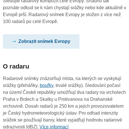
Sledujte radarový kompozit celé Evropy. Snadno tak
poznáte odkud se k nám chystají srážky nebo kde aktuálně v
Evropě prší. Radarový snímek Evropy je složen z více než
100 radarů po celé Evropě.
Zobrazit snímek Evropy
O radaru
Radarové snímky znázorňují místa, na kterých se vyskytují
srážky (přeháňky,
bouřky
, trvalé srážky). Sledování počasí
na území České republiky umožňují dva radary na vrcholech
Praha v Brdech a Skalky u Protivanova na Drahanské
vrchovině. Dosah radarů je 250 km a jejich provozovatelem
je Český hydrometeorologický ústav. Pro odhad intenzity
srážek se používají barvy, které vyjadřují hodnotu radarové
odrazivosti [dBZ].
Více informací