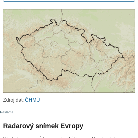
Zdroj dat:
ČHMÚ
Radarový snímek Evropy