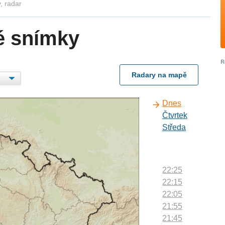
, radar
é snímky
Radary na mapě
Dnes
Čtvrtek
Středa
22:25
22:15
22:05
21:55
21:45