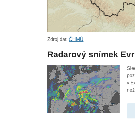
Zdroj dat:
ČHMÚ
Radarový snímek Ev
Sle
poz
v E
než