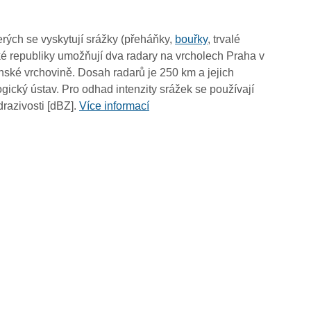
18:25
18:15
rých se vyskytují srážky (přeháňky,
bouřky
, trvalé
18:05
é republiky umožňují dva radary na vrcholech Praha v
17:55
ské vrchovině. Dosah radarů je 250 km a jejich
17:45
ický ústav. Pro odhad intenzity srážek se používají
17:35
drazivosti [dBZ].
Více informací
17:25
17:15
17:05
16:55
16:45
16:35
16:25
16:15
16:05
15:55
15:45
15:35