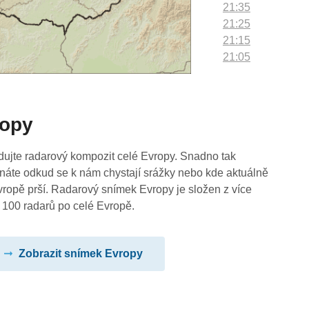
21:35
21:25
21:15
21:05
20:55
20:45
20:35
ropy
20:25
20:15
20:05
dujte radarový kompozit celé Evropy. Snadno tak
19:55
náte odkud se k nám chystají srážky nebo kde aktuálně
19:45
vropě prší. Radarový snímek Evropy je složen z více
19:35
 100 radarů po celé Evropě.
19:25
19:15
Zobrazit snímek Evropy
19:05
18:55
18:45
18:35