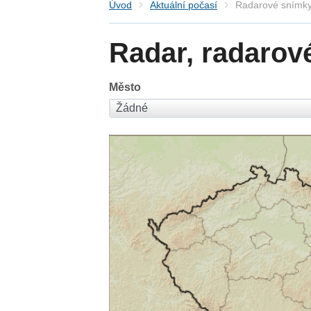
Úvod
Aktuální počasí
Radarové snímky
Radar, radarov
Město