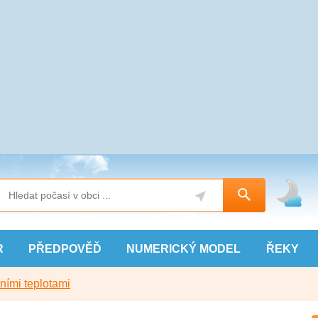
R
PŘEDPOVĚĎ
NUMERICKÝ
MODEL
ŘEKY
ními teplotami