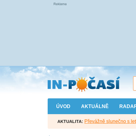
Přejít
na
hlavní
obsah
ÚVOD
AKTUÁLNĚ
RADA
Převážně slunečno s let
AKTUALITA: