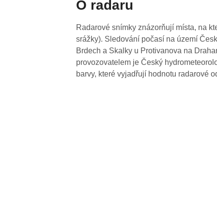
O radaru
Radarové snímky znázorňují místa, na kte
srážky). Sledování počasí na území Česk
Brdech a Skalky u Protivanova na Drahan
provozovatelem je Český hydrometeorolog
barvy, které vyjadřují hodnotu radarové o