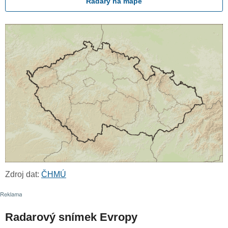
Radary na mapě
Zdroj dat:
ČHMÚ
Radarový snímek Evropy