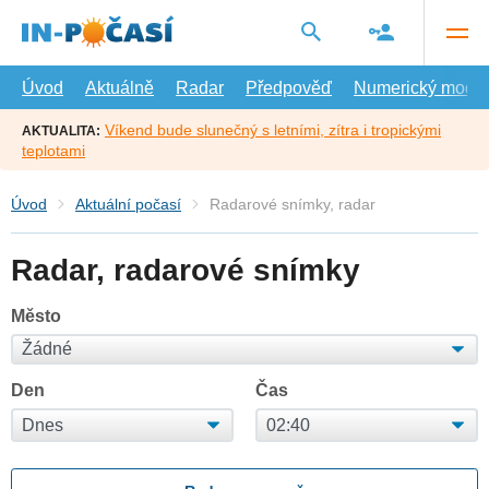
Přejít
na
hlavní
obsah
Úvod
Aktuálně
Radar
Předpověď
Numerický model
Víkend bude slunečný s letními, zítra i tropickými
AKTUALITA:
teplotami
Úvod
Aktuální počasí
Radarové snímky, radar
Radar, radarové snímky
Město
Den
Čas