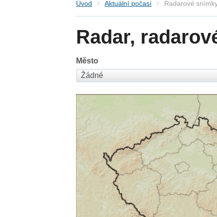
Úvod
Aktuální počasí
Radarové snímky
Radar, radarov
Město