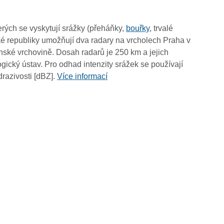
rých se vyskytují srážky (přeháňky,
bouřky
, trvalé
é republiky umožňují dva radary na vrcholech Praha v
ské vrchovině. Dosah radarů je 250 km a jejich
ický ústav. Pro odhad intenzity srážek se používají
drazivosti [dBZ].
Více informací