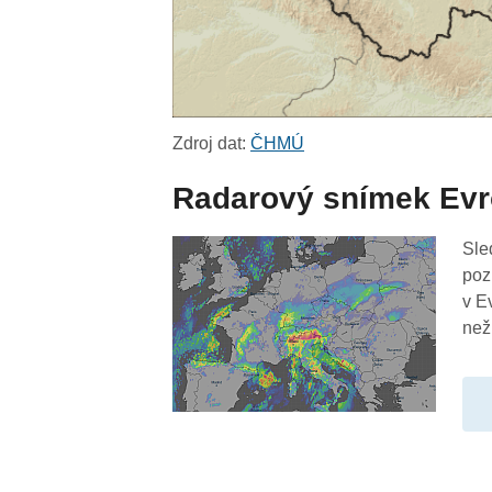
Zdroj dat:
ČHMÚ
Radarový snímek Ev
Sle
poz
v E
než