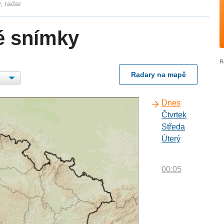
, radar
é snímky
Radary na mapě
Dnes
Čtvrtek
Středa
Úterý
00:05