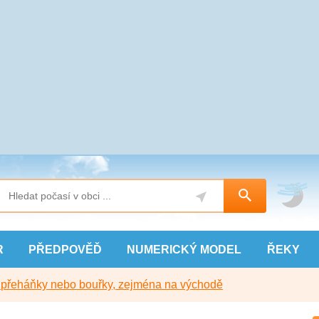
R
PŘEDPOVĚĎ
NUMERICKÝ
MODEL
ŘEKY
y přeháňky nebo bouřky, zejména na východě