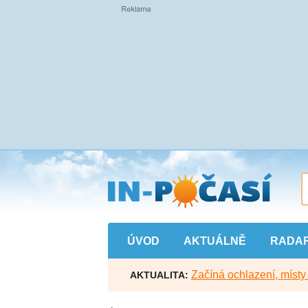
Přejít
na
hlavní
obsah
ÚVOD
AKTUÁLNĚ
RADA
Začíná ochlazení, míst
AKTUALITA: