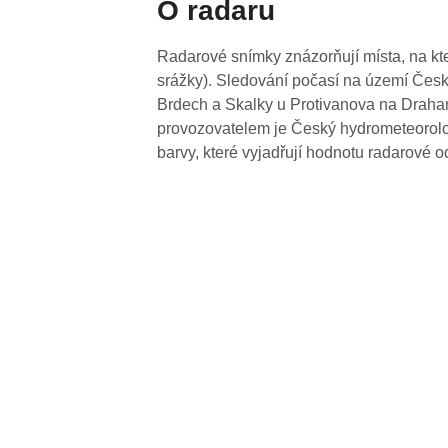
O radaru
Radarové snímky znázorňují místa, na kte
srážky). Sledování počasí na území Česk
Brdech a Skalky u Protivanova na Drahan
provozovatelem je Český hydrometeorolog
barvy, které vyjadřují hodnotu radarové o