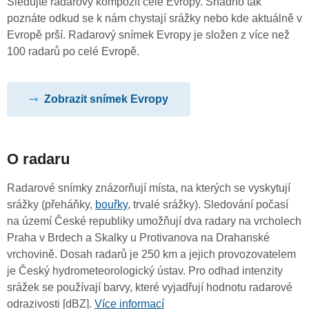
Sledujte radarový kompozit celé Evropy. Snadno tak
poznáte odkud se k nám chystají srážky nebo kde aktuálně v
Evropě prší. Radarový snímek Evropy je složen z více než
100 radarů po celé Evropě.
Zobrazit snímek Evropy
O radaru
Radarové snímky znázorňují místa, na kterých se vyskytují
srážky (přeháňky,
bouřky
, trvalé srážky). Sledování počasí
na území České republiky umožňují dva radary na vrcholech
Praha v Brdech a Skalky u Protivanova na Drahanské
vrchovině. Dosah radarů je 250 km a jejich provozovatelem
je Český hydrometeorologický ústav. Pro odhad intenzity
srážek se používají barvy, které vyjadřují hodnotu radarové
odrazivosti [dBZ].
Více informací