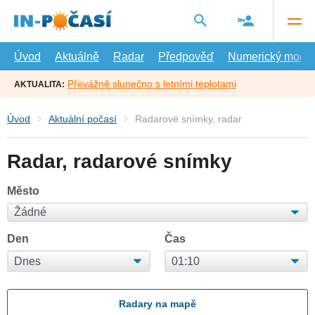
Přejít
na
hlavní
obsah
Úvod
Aktuálně
Radar
Předpověď
Numerický model
Převážně slunečno s letními teplotami
AKTUALITA:
Úvod
Aktuální počasí
Radarové snímky, radar
Radar, radarové snímky
Město
Den
Čas
Radary na mapě