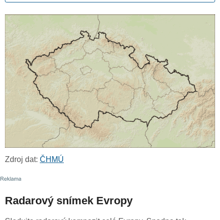
Zdroj dat:
ČHMÚ
Radarový snímek Evropy