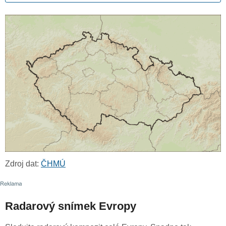
Zdroj dat:
ČHMÚ
Radarový snímek Evropy