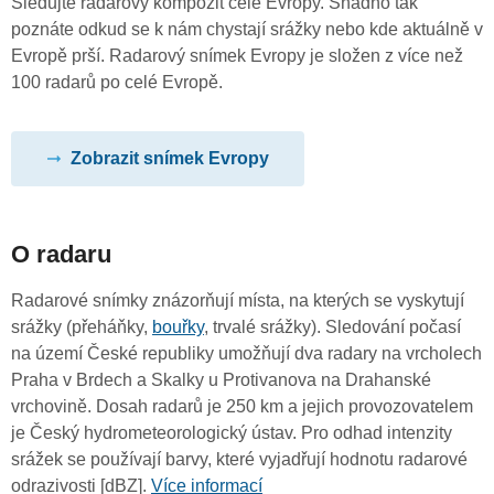
Sledujte radarový kompozit celé Evropy. Snadno tak
poznáte odkud se k nám chystají srážky nebo kde aktuálně v
Evropě prší. Radarový snímek Evropy je složen z více než
100 radarů po celé Evropě.
Zobrazit snímek Evropy
O radaru
Radarové snímky znázorňují místa, na kterých se vyskytují
srážky (přeháňky,
bouřky
, trvalé srážky). Sledování počasí
na území České republiky umožňují dva radary na vrcholech
Praha v Brdech a Skalky u Protivanova na Drahanské
vrchovině. Dosah radarů je 250 km a jejich provozovatelem
je Český hydrometeorologický ústav. Pro odhad intenzity
srážek se používají barvy, které vyjadřují hodnotu radarové
odrazivosti [dBZ].
Více informací