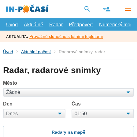
Přejít
na
hlavní
obsah
Úvod
Aktuálně
Radar
Předpověď
Numerický model
Převážně slunečno s letními teplotami
AKTUALITA:
Úvod
Aktuální počasí
Radarové snímky, radar
Radar, radarové snímky
Město
Den
Čas
Radary na mapě