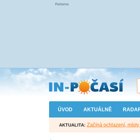
Přejít
na
hlavní
obsah
ÚVOD
AKTUÁLNĚ
RADA
Začíná ochlazení, míst
AKTUALITA: