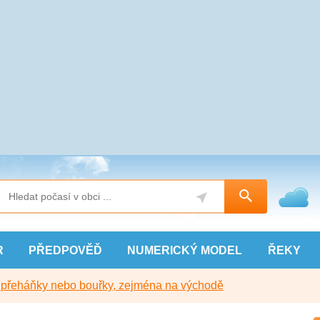
R
PŘEDPOVĚĎ
NUMERICKÝ
MODEL
ŘEKY
y přeháňky nebo bouřky, zejména na východě