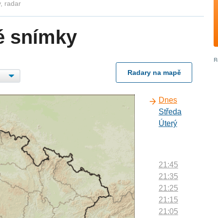
, radar
é snímky
Radary na mapě
Dnes
Středa
Úterý
21:45
21:35
21:25
21:15
21:05