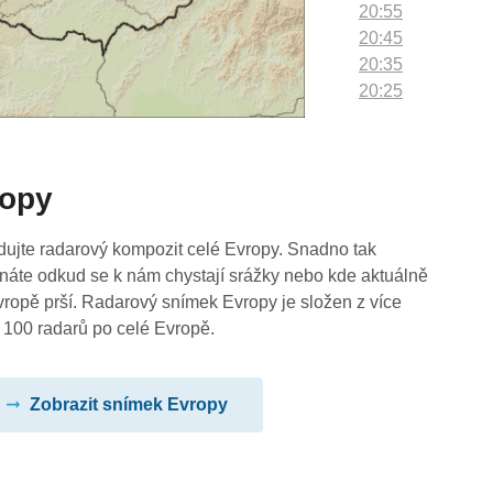
20:55
20:45
20:35
20:25
20:15
20:05
19:55
ropy
19:45
19:35
19:25
dujte radarový kompozit celé Evropy. Snadno tak
19:15
náte odkud se k nám chystají srážky nebo kde aktuálně
19:05
vropě prší. Radarový snímek Evropy je složen z více
18:55
 100 radarů po celé Evropě.
18:45
18:35
Zobrazit snímek Evropy
18:25
18:15
18:05
17:55