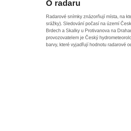
O radaru
Radarové snímky znázorňují místa, na kte
srážky). Sledování počasí na území Česk
Brdech a Skalky u Protivanova na Drahan
provozovatelem je Český hydrometeorolog
barvy, které vyjadřují hodnotu radarové o