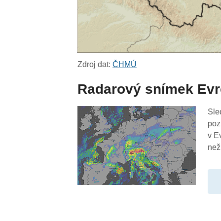
Zdroj dat:
ČHMÚ
Radarový snímek Ev
Sle
poz
v E
než