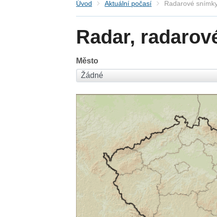
Úvod
Aktuální počasí
Radarové snímky
Radar, radarov
Město