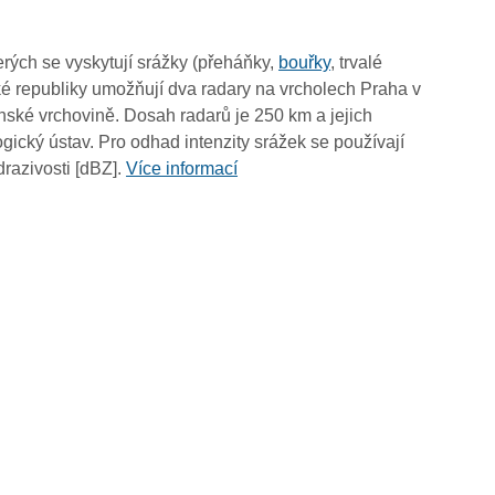
17:45
17:35
rých se vyskytují srážky (přeháňky,
bouřky
, trvalé
17:25
é republiky umožňují dva radary na vrcholech Praha v
17:15
ské vrchovině. Dosah radarů je 250 km a jejich
17:05
ický ústav. Pro odhad intenzity srážek se používají
16:55
drazivosti [dBZ].
Více informací
16:45
16:35
16:25
16:15
16:05
15:55
15:45
15:35
15:25
15:15
15:05
14:55