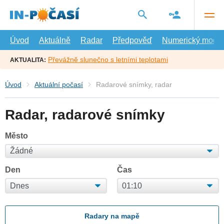
Přejít
na
hlavní
obsah
Úvod
Aktuálně
Radar
Předpověď
Numerický model
Převážně slunečno s letními teplotami
AKTUALITA:
Úvod
Aktuální počasí
Radarové snímky, radar
Radar, radarové snímky
Město
Den
Čas
Radary na mapě