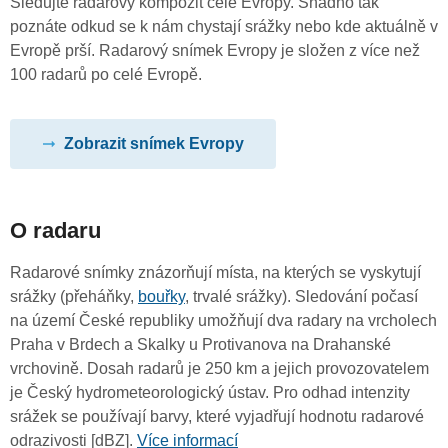
Sledujte radarový kompozit celé Evropy. Snadno tak
poznáte odkud se k nám chystají srážky nebo kde aktuálně v
Evropě prší. Radarový snímek Evropy je složen z více než
100 radarů po celé Evropě.
Zobrazit snímek Evropy
O radaru
Radarové snímky znázorňují místa, na kterých se vyskytují
srážky (přeháňky,
bouřky
, trvalé srážky). Sledování počasí
na území České republiky umožňují dva radary na vrcholech
Praha v Brdech a Skalky u Protivanova na Drahanské
vrchovině. Dosah radarů je 250 km a jejich provozovatelem
je Český hydrometeorologický ústav. Pro odhad intenzity
srážek se používají barvy, které vyjadřují hodnotu radarové
odrazivosti [dBZ].
Více informací