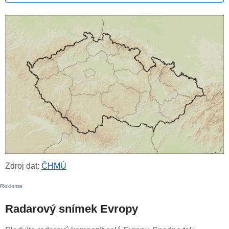
Zdroj dat:
ČHMÚ
Radarový snímek Evropy