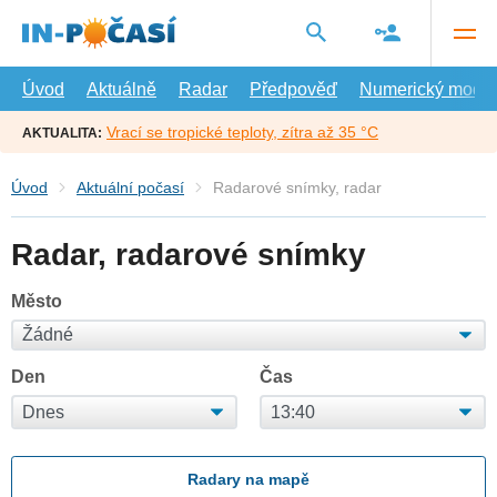
Přejít
na
hlavní
obsah
Úvod
Aktuálně
Radar
Předpověď
Numerický model
Vrací se tropické teploty, zítra až 35 °C
AKTUALITA:
Úvod
Aktuální počasí
Radarové snímky, radar
Radar, radarové snímky
Město
Den
Čas
Radary na mapě