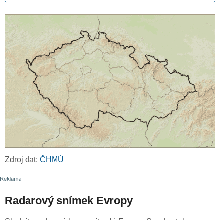
Zdroj dat:
ČHMÚ
Radarový snímek Evropy