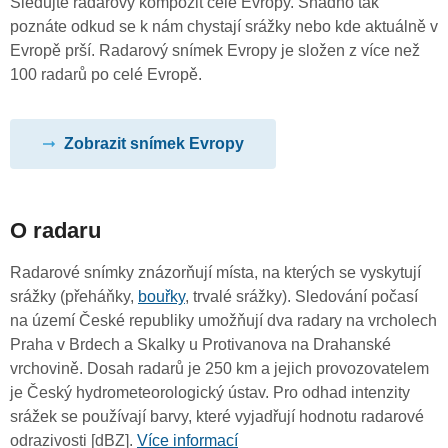
Sledujte radarový kompozit celé Evropy. Snadno tak
poznáte odkud se k nám chystají srážky nebo kde aktuálně v
Evropě prší. Radarový snímek Evropy je složen z více než
100 radarů po celé Evropě.
Zobrazit snímek Evropy
O radaru
Radarové snímky znázorňují místa, na kterých se vyskytují
srážky (přeháňky,
bouřky
, trvalé srážky). Sledování počasí
na území České republiky umožňují dva radary na vrcholech
Praha v Brdech a Skalky u Protivanova na Drahanské
vrchovině. Dosah radarů je 250 km a jejich provozovatelem
je Český hydrometeorologický ústav. Pro odhad intenzity
srážek se používají barvy, které vyjadřují hodnotu radarové
odrazivosti [dBZ].
Více informací