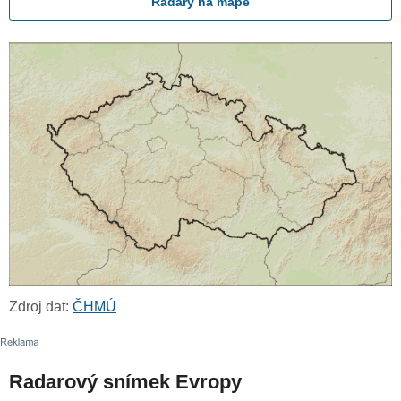
Radary na mapě
Zdroj dat:
ČHMÚ
Radarový snímek Evropy