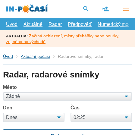
Přejít
na
hlavní
obsah
Úvod
Aktuálně
Radar
Předpověď
Numerický model
Začíná ochlazení, místy přeháňky nebo bouřky,
AKTUALITA:
zejména na východě
Úvod
Aktuální počasí
Radarové snímky, radar
Radar, radarové snímky
Město
Den
Čas