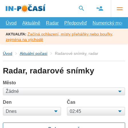
Přejít
na
hlavní
obsah
Úvod
Aktuálně
Radar
Předpověď
Numerický model
Začíná ochlazení, místy přeháňky nebo bouřky,
AKTUALITA:
zejména na východě
Úvod
Aktuální počasí
Radarové snímky, radar
Radar, radarové snímky
Město
Den
Čas