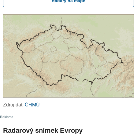
Radary na mapě
Zdroj dat:
ČHMÚ
Radarový snímek Evropy