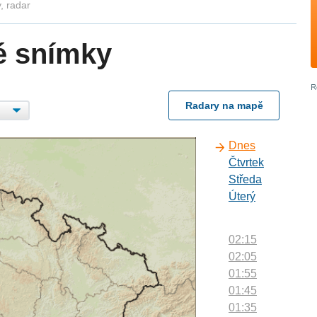
, radar
é snímky
Radary na mapě
Dnes
Čtvrtek
Středa
Úterý
02:15
02:05
01:55
01:45
01:35