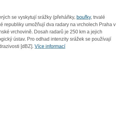
rých se vyskytují srážky (přeháňky,
bouřky
, trvalé
é republiky umožňují dva radary na vrcholech Praha v
ské vrchovině. Dosah radarů je 250 km a jejich
ický ústav. Pro odhad intenzity srážek se používají
drazivosti [dBZ].
Více informací