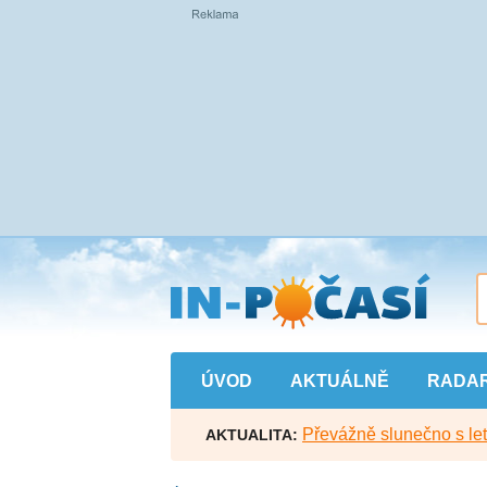
Přejít
na
hlavní
obsah
ÚVOD
AKTUÁLNĚ
RADA
Převážně slunečno s let
AKTUALITA: