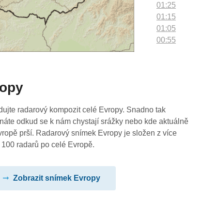
01:25
01:15
01:05
00:55
00:45
00:35
00:25
ropy
00:15
00:05
dujte radarový kompozit celé Evropy. Snadno tak
náte odkud se k nám chystají srážky nebo kde aktuálně
vropě prší. Radarový snímek Evropy je složen z více
 100 radarů po celé Evropě.
Zobrazit snímek Evropy