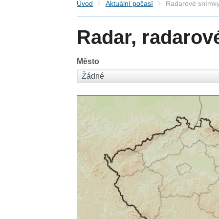
Úvod
Aktuální počasí
Radarové snímky
Radar, radarov
Město