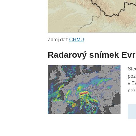
Zdroj dat:
ČHMÚ
Radarový snímek Ev
Sle
poz
v E
než