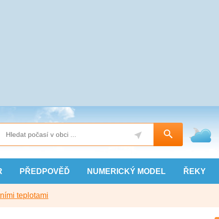
R
PŘEDPOVĚĎ
NUMERICKÝ
MODEL
ŘEKY
ními teplotami