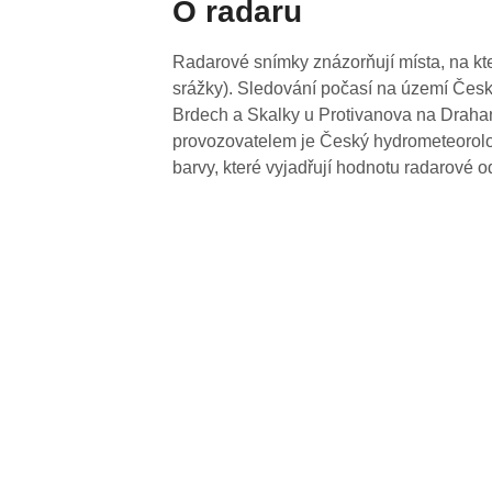
O radaru
Radarové snímky znázorňují místa, na kte
srážky). Sledování počasí na území Česk
Brdech a Skalky u Protivanova na Drahan
provozovatelem je Český hydrometeorolog
barvy, které vyjadřují hodnotu radarové o