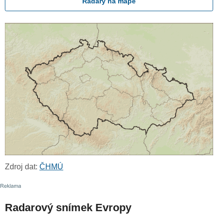
Radary na mapě
Zdroj dat:
ČHMÚ
Radarový snímek Evropy