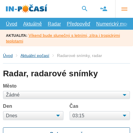
Přejít
na
hlavní
obsah
Úvod
Aktuálně
Radar
Předpověď
Numerický model
Víkend bude slunečný s letními, zítra i tropickými
AKTUALITA:
teplotami
Úvod
Aktuální počasí
Radarové snímky, radar
Radar, radarové snímky
Město
Den
Čas