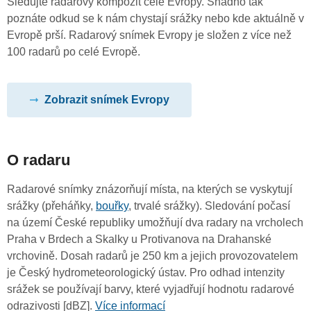
Sledujte radarový kompozit celé Evropy. Snadno tak
poznáte odkud se k nám chystají srážky nebo kde aktuálně v
Evropě prší. Radarový snímek Evropy je složen z více než
100 radarů po celé Evropě.
Zobrazit snímek Evropy
O radaru
Radarové snímky znázorňují místa, na kterých se vyskytují
srážky (přeháňky,
bouřky
, trvalé srážky). Sledování počasí
na území České republiky umožňují dva radary na vrcholech
Praha v Brdech a Skalky u Protivanova na Drahanské
vrchovině. Dosah radarů je 250 km a jejich provozovatelem
je Český hydrometeorologický ústav. Pro odhad intenzity
srážek se používají barvy, které vyjadřují hodnotu radarové
odrazivosti [dBZ].
Více informací