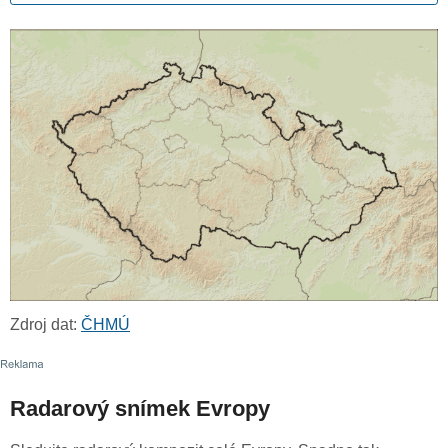
Zdroj dat:
ČHMÚ
Radarový snímek Evropy