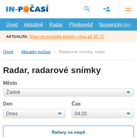
Přejít
na
hlavní
obsah
Úvod
Aktuálně
Radar
Předpověď
Numerický model
Vrací se tropické teploty, zítra až 35 °C
AKTUALITA:
Úvod
Aktuální počasí
Radarové snímky, radar
Radar, radarové snímky
Město
Den
Čas
Radary na mapě