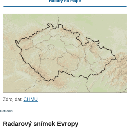
Radary na mapě
Zdroj dat:
ČHMÚ
Radarový snímek Evropy