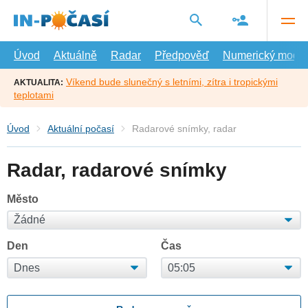
Přejít
na
hlavní
obsah
Úvod
Aktuálně
Radar
Předpověď
Numerický model
Víkend bude slunečný s letními, zítra i tropickými
AKTUALITA:
teplotami
Úvod
Aktuální počasí
Radarové snímky, radar
Radar, radarové snímky
Město
Den
Čas