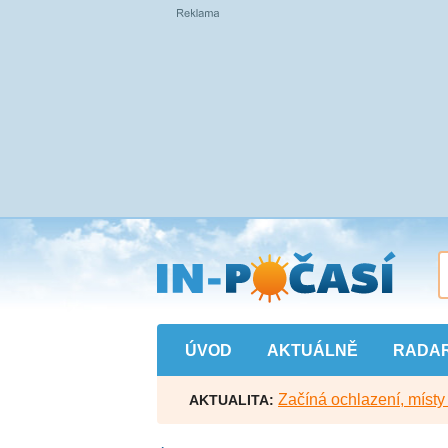
Přejít
na
hlavní
obsah
ÚVOD
AKTUÁLNĚ
RADA
Začíná ochlazení, míst
AKTUALITA: