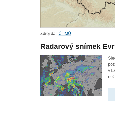
Zdroj dat:
ČHMÚ
Radarový snímek Ev
Sle
poz
v E
než