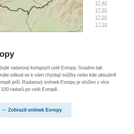
17:40
17:30
17:20
17:10
17:00
16:50
16:40
ropy
16:30
16:20
16:10
dujte radarový kompozit celé Evropy. Snadno tak
16:00
náte odkud se k nám chystají srážky nebo kde aktuálně
15:50
vropě prší. Radarový snímek Evropy je složen z více
15:40
 100 radarů po celé Evropě.
15:30
15:20
Zobrazit snímek Evropy
15:10
15:00
14:50
14:40