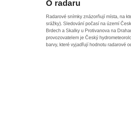
O radaru
Radarové snímky znázorňují místa, na kte
srážky). Sledování počasí na území Česk
Brdech a Skalky u Protivanova na Drahan
provozovatelem je Český hydrometeorolog
barvy, které vyjadřují hodnotu radarové o