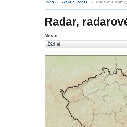
Úvod
Aktuální počasí
Radarové snímky
Radar, radarov
Město