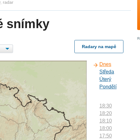
, radar
é snímky
Radary na mapě
Dnes
Středa
Úterý
Pondělí
18:30
18:20
18:10
18:00
17:50