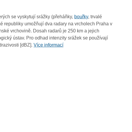
14:30
14:20
rých se vyskytují srážky (přeháňky,
bouřky
, trvalé
14:10
é republiky umožňují dva radary na vrcholech Praha v
14:00
ské vrchovině. Dosah radarů je 250 km a jejich
13:50
ický ústav. Pro odhad intenzity srážek se používají
13:40
drazivosti [dBZ].
Více informací
13:30
13:20
13:10
13:00
12:50
12:40
12:30
12:20
12:10
12:00
11:50
11:40