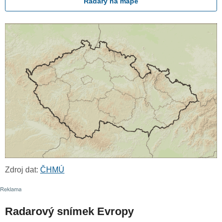
Radary na mapě
Zdroj dat:
ČHMÚ
Radarový snímek Evropy