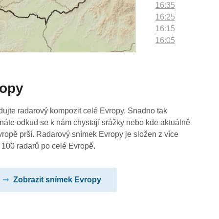
16:35
16:25
16:15
16:05
15:55
15:45
15:35
ropy
15:25
15:15
15:05
dujte radarový kompozit celé Evropy. Snadno tak
14:55
náte odkud se k nám chystají srážky nebo kde aktuálně
14:45
vropě prší. Radarový snímek Evropy je složen z více
14:35
 100 radarů po celé Evropě.
14:25
14:15
Zobrazit snímek Evropy
14:05
13:55
13:45
13:35