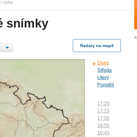
, radar
é snímky
Radary na mapě
Dnes
Středa
Úterý
Pondělí
17:25
17:15
17:05
16:55
16:45