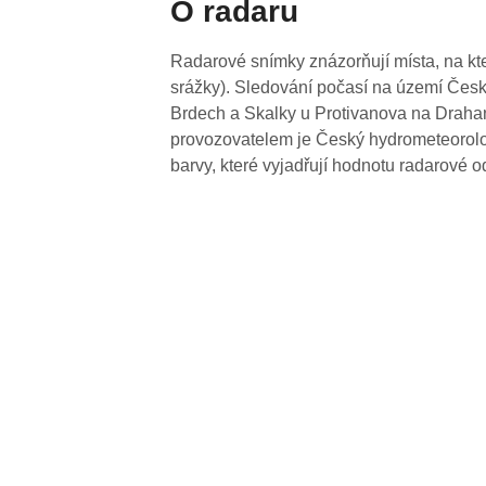
O radaru
Radarové snímky znázorňují místa, na kte
srážky). Sledování počasí na území Česk
Brdech a Skalky u Protivanova na Drahan
provozovatelem je Český hydrometeorolog
barvy, které vyjadřují hodnotu radarové o