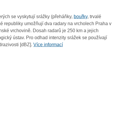
13:25
13:15
rých se vyskytují srážky (přeháňky,
bouřky
, trvalé
13:05
é republiky umožňují dva radary na vrcholech Praha v
12:55
ské vrchovině. Dosah radarů je 250 km a jejich
12:45
ický ústav. Pro odhad intenzity srážek se používají
12:35
drazivosti [dBZ].
Více informací
12:25
12:15
12:05
11:55
11:45
11:35
11:25
11:15
11:05
10:55
10:45
10:35