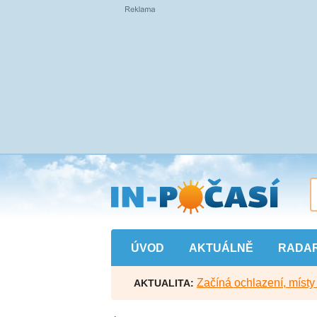
Přejít
na
hlavní
obsah
ÚVOD
AKTUÁLNĚ
RADA
Začíná ochlazení, míst
AKTUALITA: