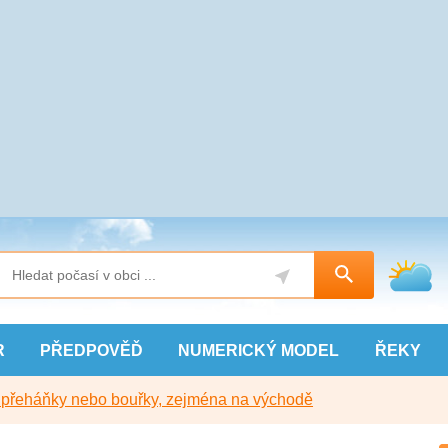
R
PŘEDPOVĚĎ
NUMERICKÝ
MODEL
ŘEKY
y přeháňky nebo bouřky, zejména na východě