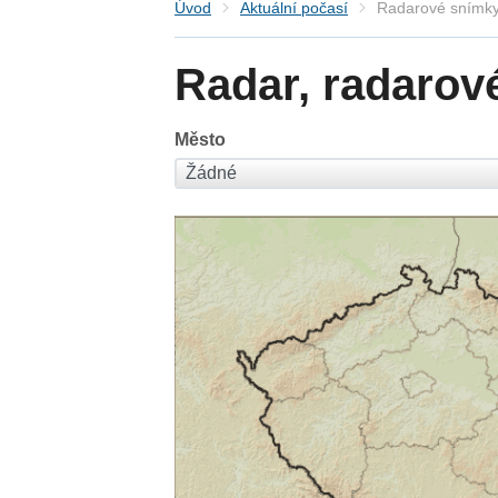
Úvod
Aktuální počasí
Radarové snímky
Radar, radarov
Město