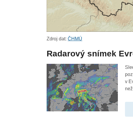
Zdroj dat:
ČHMÚ
Radarový snímek Ev
Sle
poz
v E
než