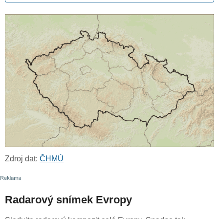
Zdroj dat:
ČHMÚ
Radarový snímek Evropy