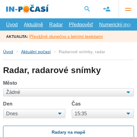
Přejít
na
hlavní
obsah
Úvod
Aktuálně
Radar
Předpověď
Numerický model
Převážně slunečno s letními teplotami
AKTUALITA:
Úvod
Aktuální počasí
Radarové snímky, radar
Radar, radarové snímky
Město
Den
Čas
Radary na mapě