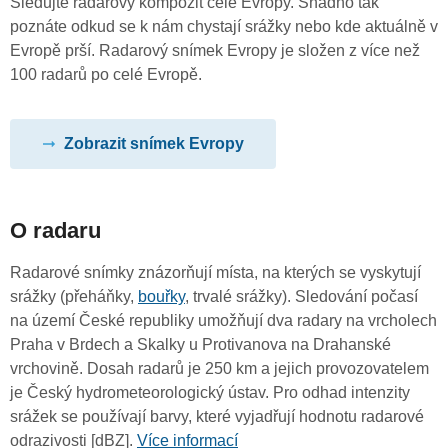
Sledujte radarový kompozit celé Evropy. Snadno tak
poznáte odkud se k nám chystají srážky nebo kde aktuálně v
Evropě prší. Radarový snímek Evropy je složen z více než
100 radarů po celé Evropě.
Zobrazit snímek Evropy
O radaru
Radarové snímky znázorňují místa, na kterých se vyskytují
srážky (přeháňky,
bouřky
, trvalé srážky). Sledování počasí
na území České republiky umožňují dva radary na vrcholech
Praha v Brdech a Skalky u Protivanova na Drahanské
vrchovině. Dosah radarů je 250 km a jejich provozovatelem
je Český hydrometeorologický ústav. Pro odhad intenzity
srážek se používají barvy, které vyjadřují hodnotu radarové
odrazivosti [dBZ].
Více informací