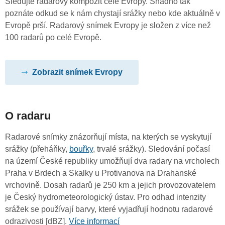
Sledujte radarový kompozit celé Evropy. Snadno tak
poznáte odkud se k nám chystají srážky nebo kde aktuálně v
Evropě prší. Radarový snímek Evropy je složen z více než
100 radarů po celé Evropě.
Zobrazit snímek Evropy
O radaru
Radarové snímky znázorňují místa, na kterých se vyskytují
srážky (přeháňky,
bouřky
, trvalé srážky). Sledování počasí
na území České republiky umožňují dva radary na vrcholech
Praha v Brdech a Skalky u Protivanova na Drahanské
vrchovině. Dosah radarů je 250 km a jejich provozovatelem
je Český hydrometeorologický ústav. Pro odhad intenzity
srážek se používají barvy, které vyjadřují hodnotu radarové
odrazivosti [dBZ].
Více informací