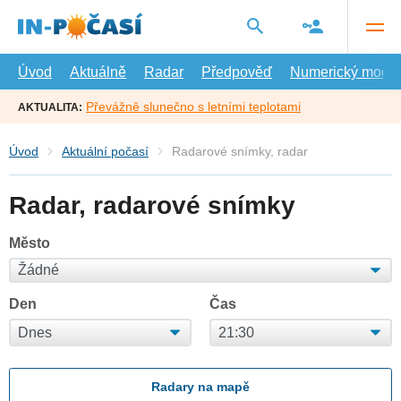
Přejít
na
hlavní
obsah
Úvod
Aktuálně
Radar
Předpověď
Numerický model
Převážně slunečno s letními teplotami
AKTUALITA:
Úvod
Aktuální počasí
Radarové snímky, radar
Radar, radarové snímky
Město
Den
Čas
Radary na mapě