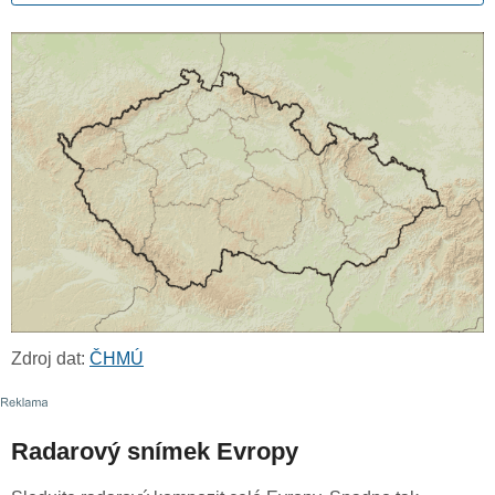
Zdroj dat:
ČHMÚ
Radarový snímek Evropy