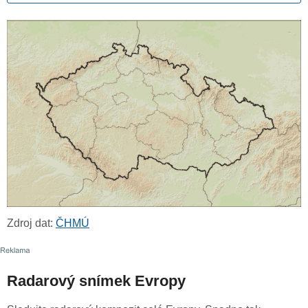
Zdroj dat:
ČHMÚ
Radarový snímek Evropy