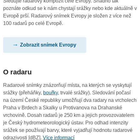
Sledujte radarový kompozit celé Evropy. Snadno tak
poznáte odkud se k nám chystají srážky nebo kde aktuálně v
Evropě prší. Radarový snímek Evropy je složen z více než
100 radarů po celé Evropě.
Zobrazit snímek Evropy
O radaru
Radarové snímky znázorňují místa, na kterých se vyskytují
srážky (přeháňky,
bouřky
, trvalé srážky). Sledování počasí
na území České republiky umožňují dva radary na vrcholech
Praha v Brdech a Skalky u Protivanova na Drahanské
vrchovině. Dosah radarů je 250 km a jejich provozovatelem
je Český hydrometeorologický ústav. Pro odhad intenzity
srážek se používají barvy, které vyjadřují hodnotu radarové
odrazivosti [dBZ].
Více informací