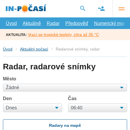
Přejít
na
hlavní
obsah
Úvod
Aktuálně
Radar
Předpověď
Numerický model
Vrací se tropické teploty, zítra až 35 °C
AKTUALITA:
Úvod
Aktuální počasí
Radarové snímky, radar
Radar, radarové snímky
Město
Den
Čas
Radary na mapě