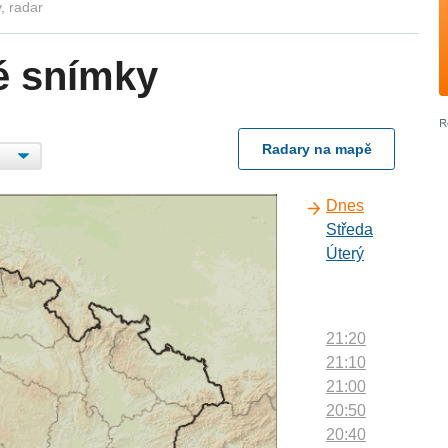
, radar
é snímky
Radary na mapě
Dnes
Středa
Úterý
21:20
21:10
21:00
20:50
20:40