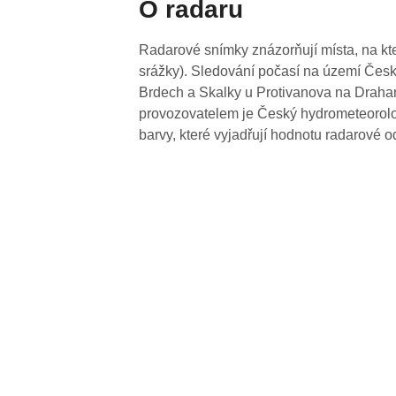
O radaru
Radarové snímky znázorňují místa, na kte
srážky). Sledování počasí na území Česk
Brdech a Skalky u Protivanova na Drahan
provozovatelem je Český hydrometeorolog
barvy, které vyjadřují hodnotu radarové o