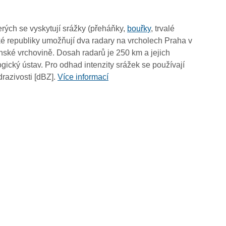
17:20
17:10
rých se vyskytují srážky (přeháňky,
bouřky
, trvalé
17:00
é republiky umožňují dva radary na vrcholech Praha v
16:50
ské vrchovině. Dosah radarů je 250 km a jejich
16:40
ický ústav. Pro odhad intenzity srážek se používají
16:30
drazivosti [dBZ].
Více informací
16:20
16:10
16:00
15:50
15:40
15:30
15:20
15:10
15:00
14:50
14:40
14:30