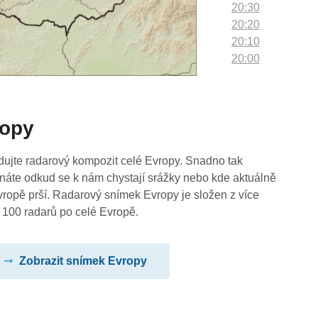
20:30
20:20
20:10
20:00
19:50
19:40
19:30
ropy
19:20
19:10
19:00
dujte radarový kompozit celé Evropy. Snadno tak
18:50
náte odkud se k nám chystají srážky nebo kde aktuálně
18:40
vropě prší. Radarový snímek Evropy je složen z více
18:30
 100 radarů po celé Evropě.
18:20
18:10
Zobrazit snímek Evropy
18:00
17:50
17:40
17:30