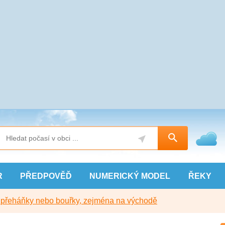
R
PŘEDPOVĚĎ
NUMERICKÝ
MODEL
ŘEKY
y přeháňky nebo bouřky, zejména na východě