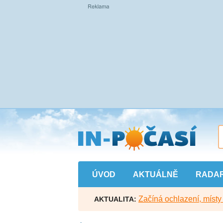
Přejít
na
hlavní
obsah
ÚVOD
AKTUÁLNĚ
RADA
Začíná ochlazení, míst
AKTUALITA: