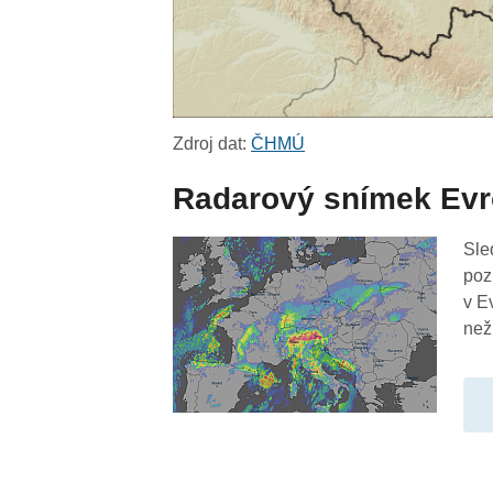
Zdroj dat:
ČHMÚ
Radarový snímek Ev
Sle
poz
v E
než