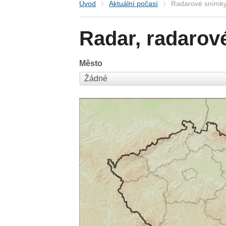
Úvod
Aktuální počasí
Radarové snímky
Radar, radarov
Město