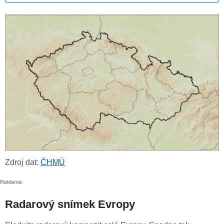
Zdroj dat:
ČHMÚ
Radarový snímek Evropy