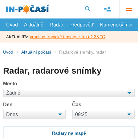
Přejít
na
hlavní
obsah
Úvod
Aktuálně
Radar
Předpověď
Numerický model
Vrací se tropické teploty, zítra až 35 °C
AKTUALITA:
Úvod
Aktuální počasí
Radarové snímky, radar
Radar, radarové snímky
Město
Den
Čas
Radary na mapě