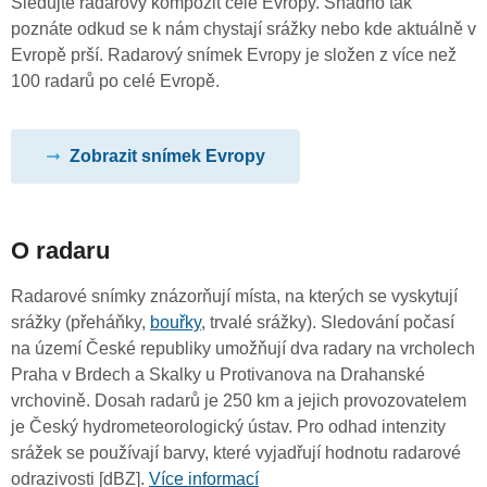
Sledujte radarový kompozit celé Evropy. Snadno tak
poznáte odkud se k nám chystají srážky nebo kde aktuálně v
Evropě prší. Radarový snímek Evropy je složen z více než
100 radarů po celé Evropě.
Zobrazit snímek Evropy
O radaru
Radarové snímky znázorňují místa, na kterých se vyskytují
srážky (přeháňky,
bouřky
, trvalé srážky). Sledování počasí
na území České republiky umožňují dva radary na vrcholech
Praha v Brdech a Skalky u Protivanova na Drahanské
vrchovině. Dosah radarů je 250 km a jejich provozovatelem
je Český hydrometeorologický ústav. Pro odhad intenzity
srážek se používají barvy, které vyjadřují hodnotu radarové
odrazivosti [dBZ].
Více informací