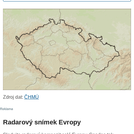
Zdroj dat:
ČHMÚ
Radarový snímek Evropy