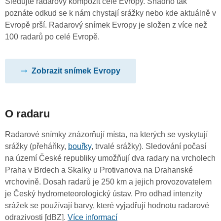
Sledujte radarový kompozit celé Evropy. Snadno tak
poznáte odkud se k nám chystají srážky nebo kde aktuálně v
Evropě prší. Radarový snímek Evropy je složen z více než
100 radarů po celé Evropě.
Zobrazit snímek Evropy
O radaru
Radarové snímky znázorňují místa, na kterých se vyskytují
srážky (přeháňky,
bouřky
, trvalé srážky). Sledování počasí
na území České republiky umožňují dva radary na vrcholech
Praha v Brdech a Skalky u Protivanova na Drahanské
vrchovině. Dosah radarů je 250 km a jejich provozovatelem
je Český hydrometeorologický ústav. Pro odhad intenzity
srážek se používají barvy, které vyjadřují hodnotu radarové
odrazivosti [dBZ].
Více informací