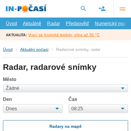
Přejít
na
hlavní
obsah
Úvod
Aktuálně
Radar
Předpověď
Numerický model
Vrací se tropické teploty, zítra až 35 °C
AKTUALITA:
Úvod
Aktuální počasí
Radarové snímky, radar
Radar, radarové snímky
Město
Den
Čas
Radary na mapě