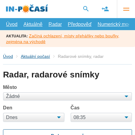
Přejít
na
hlavní
obsah
Úvod
Aktuálně
Radar
Předpověď
Numerický model
Začíná ochlazení, místy přeháňky nebo bouřky,
AKTUALITA:
zejména na východě
Úvod
Aktuální počasí
Radarové snímky, radar
Radar, radarové snímky
Město
Den
Čas