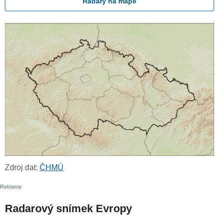
Radary na mapě
Zdroj dat:
ČHMÚ
Radarový snímek Evropy