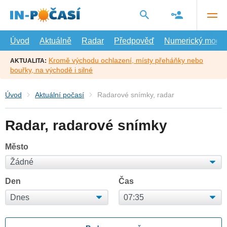
Přejít
na
hlavní
obsah
Úvod
Aktuálně
Radar
Předpověď
Numerický model
Kromě východu ochlazení, místy přeháňky nebo
AKTUALITA:
bouřky, na východě i silné
Úvod
Aktuální počasí
Radarové snímky, radar
Radar, radarové snímky
Město
Den
Čas