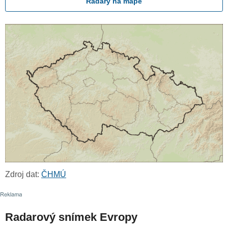
Radary na mapě
Zdroj dat:
ČHMÚ
Radarový snímek Evropy