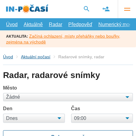
Přejít
na
hlavní
obsah
Úvod
Aktuálně
Radar
Předpověď
Numerický model
Začíná ochlazení, místy přeháňky nebo bouřky,
AKTUALITA:
zejména na východě
Úvod
Aktuální počasí
Radarové snímky, radar
Radar, radarové snímky
Město
Den
Čas