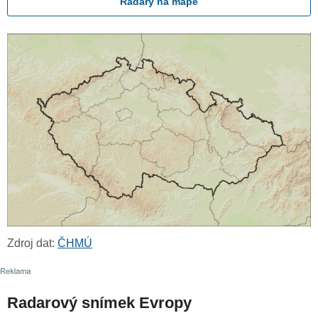
Radary na mapě
Zdroj dat:
ČHMÚ
Radarový snímek Evropy