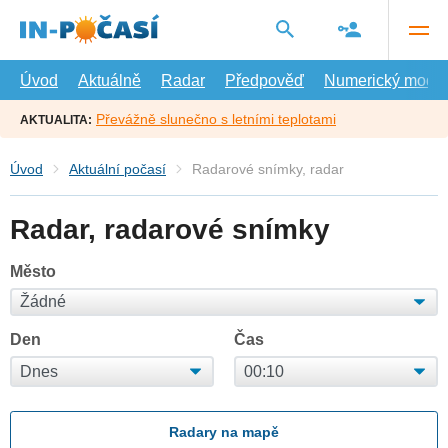
Přejít
na
hlavní
obsah
Úvod
Aktuálně
Radar
Předpověď
Numerický model
Převážně slunečno s letními teplotami
AKTUALITA:
Úvod
Aktuální počasí
Radarové snímky, radar
Radar, radarové snímky
Město
Den
Čas
Radary na mapě