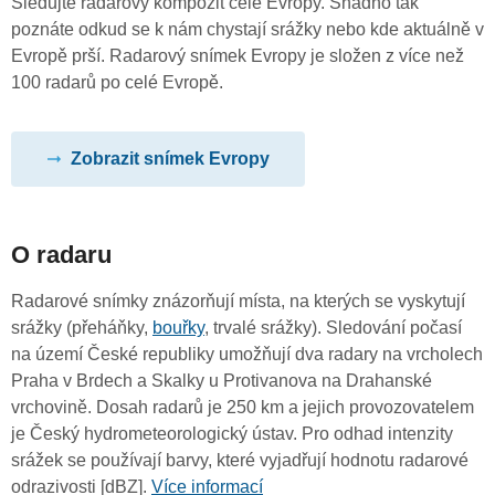
Sledujte radarový kompozit celé Evropy. Snadno tak
poznáte odkud se k nám chystají srážky nebo kde aktuálně v
Evropě prší. Radarový snímek Evropy je složen z více než
100 radarů po celé Evropě.
Zobrazit snímek Evropy
O radaru
Radarové snímky znázorňují místa, na kterých se vyskytují
srážky (přeháňky,
bouřky
, trvalé srážky). Sledování počasí
na území České republiky umožňují dva radary na vrcholech
Praha v Brdech a Skalky u Protivanova na Drahanské
vrchovině. Dosah radarů je 250 km a jejich provozovatelem
je Český hydrometeorologický ústav. Pro odhad intenzity
srážek se používají barvy, které vyjadřují hodnotu radarové
odrazivosti [dBZ].
Více informací