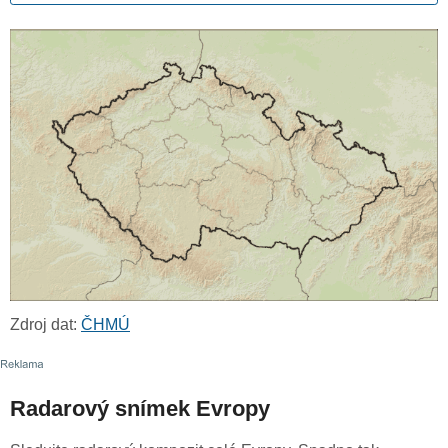
Zdroj dat:
ČHMÚ
Radarový snímek Evropy