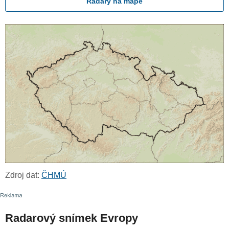
Radary na mapě
Zdroj dat:
ČHMÚ
Radarový snímek Evropy