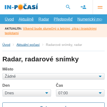
Přejít
na
hlavní
obsah
Úvod
Aktuálně
Radar
Předpověď
Numerický model
Víkend bude slunečný s letními, zítra i tropickými
AKTUALITA:
teplotami
Úvod
Aktuální počasí
Radarové snímky, radar
Radar, radarové snímky
Město
Den
Čas