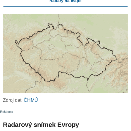
Radary na mapě
Zdroj dat:
ČHMÚ
Radarový snímek Evropy