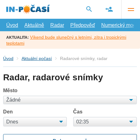
Přejít
na
hlavní
obsah
Úvod
Aktuálně
Radar
Předpověď
Numerický model
Víkend bude slunečný s letními, zítra i tropickými
AKTUALITA:
teplotami
Úvod
Aktuální počasí
Radarové snímky, radar
Radar, radarové snímky
Město
Den
Čas