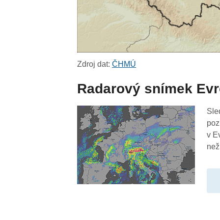
Zdroj dat:
ČHMÚ
Radarový snímek Ev
Sle
poz
v E
než