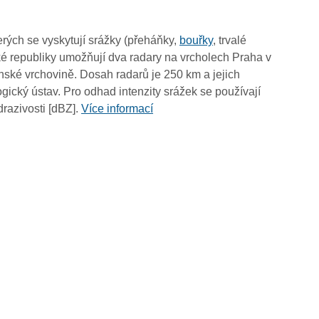
08:35
08:25
rých se vyskytují srážky (přeháňky,
bouřky
, trvalé
08:15
é republiky umožňují dva radary na vrcholech Praha v
08:05
ské vrchovině. Dosah radarů je 250 km a jejich
07:55
ický ústav. Pro odhad intenzity srážek se používají
07:45
drazivosti [dBZ].
Více informací
07:35
07:25
07:15
07:05
06:55
06:45
06:35
06:25
06:15
06:05
05:55
05:45