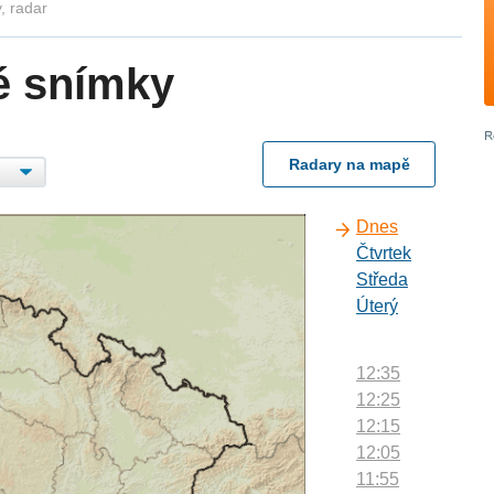
, radar
é snímky
Radary na mapě
Dnes
Čtvrtek
Středa
Úterý
12:35
12:25
12:15
12:05
11:55