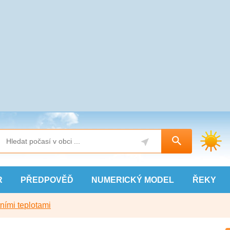
R
PŘEDPOVĚĎ
NUMERICKÝ
MODEL
ŘEKY
ními teplotami