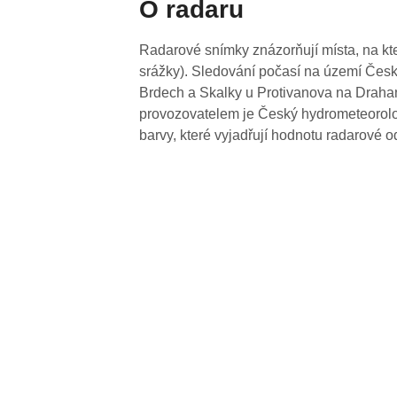
O radaru
Radarové snímky znázorňují místa, na kte
srážky). Sledování počasí na území Česk
Brdech a Skalky u Protivanova na Drahan
provozovatelem je Český hydrometeorolog
barvy, které vyjadřují hodnotu radarové o