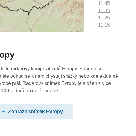
11:45
11:35
11:25
11:15
11:05
10:55
10:45
ropy
10:35
10:25
10:15
dujte radarový kompozit celé Evropy. Snadno tak
10:05
náte odkud se k nám chystají srážky nebo kde aktuálně
09:55
vropě prší. Radarový snímek Evropy je složen z více
09:45
 100 radarů po celé Evropě.
09:35
09:25
Zobrazit snímek Evropy
09:15
09:05
08:55
08:45