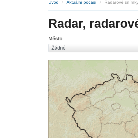
Úvod
Aktuální počasí
Radarové snímky
Radar, radarov
Město