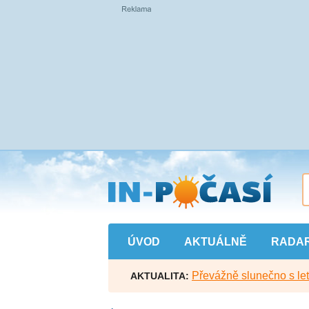
Přejít
na
hlavní
obsah
ÚVOD
AKTUÁLNĚ
RADA
Převážně slunečno s let
AKTUALITA: