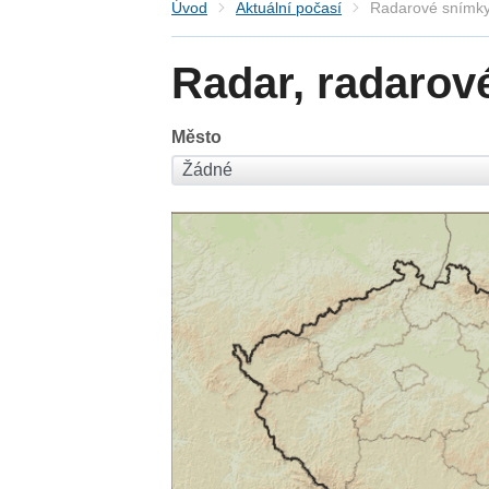
Úvod
Aktuální počasí
Radarové snímky
Radar, radarov
Město