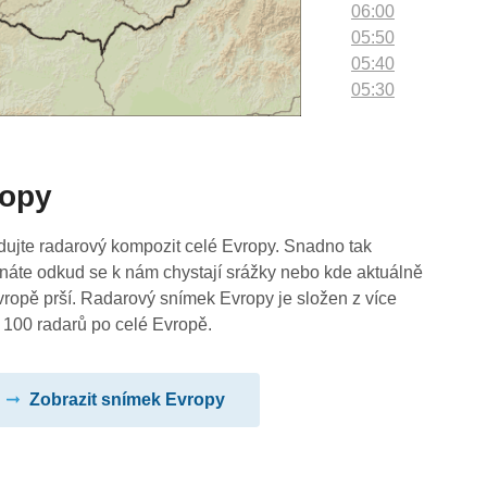
06:00
05:50
05:40
05:30
05:20
05:10
05:00
ropy
04:50
04:40
04:30
dujte radarový kompozit celé Evropy. Snadno tak
04:20
náte odkud se k nám chystají srážky nebo kde aktuálně
04:10
vropě prší. Radarový snímek Evropy je složen z více
04:00
 100 radarů po celé Evropě.
03:50
03:40
Zobrazit snímek Evropy
03:30
03:20
03:10
03:00