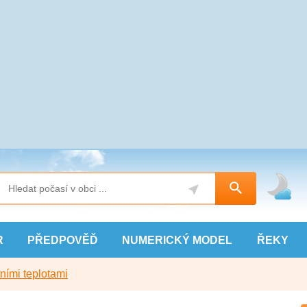
R
PŘEDPOVĚĎ
NUMERICKÝ
MODEL
ŘEKY
ními teplotami