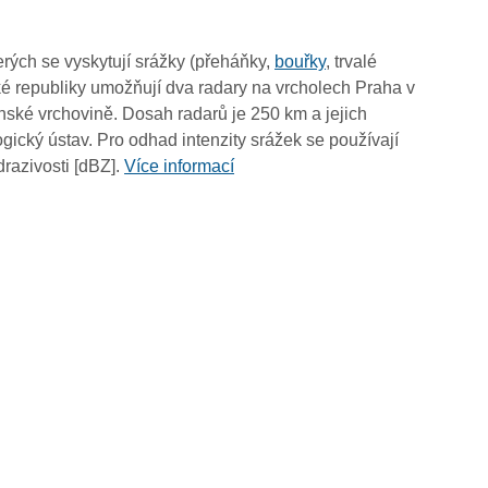
02:50
02:40
rých se vyskytují srážky (přeháňky,
bouřky
, trvalé
02:30
é republiky umožňují dva radary na vrcholech Praha v
02:20
ské vrchovině. Dosah radarů je 250 km a jejich
02:10
ický ústav. Pro odhad intenzity srážek se používají
02:00
drazivosti [dBZ].
Více informací
01:50
01:40
01:30
01:20
01:10
01:00
00:50
00:40
00:30
00:20
00:10
00:00