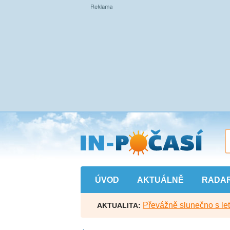
Přejít
na
hlavní
obsah
ÚVOD
AKTUÁLNĚ
RADA
Převážně slunečno s let
AKTUALITA: