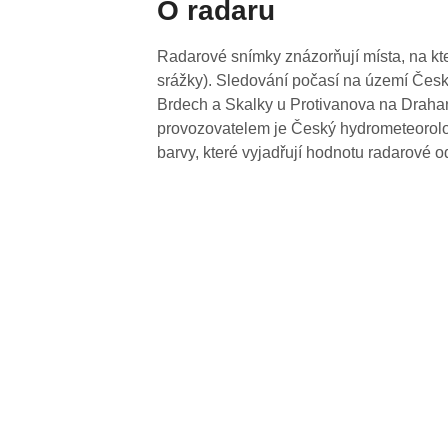
O radaru
Radarové snímky znázorňují místa, na kte
srážky). Sledování počasí na území Česk
Brdech a Skalky u Protivanova na Drahan
provozovatelem je Český hydrometeorolog
barvy, které vyjadřují hodnotu radarové o