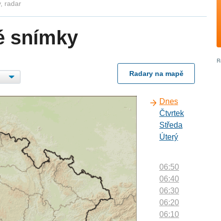
, radar
é snímky
Radary na mapě
Dnes
Čtvrtek
Středa
Úterý
06:50
06:40
06:30
06:20
06:10