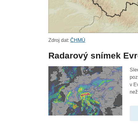
Zdroj dat:
ČHMÚ
Radarový snímek Ev
Sle
poz
v E
než