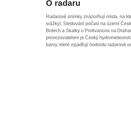
O radaru
Radarové snímky znázorňují místa, na kte
srážky). Sledování počasí na území Česk
Brdech a Skalky u Protivanova na Drahan
provozovatelem je Český hydrometeorolog
barvy, které vyjadřují hodnotu radarové o