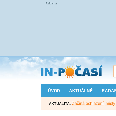
Přejít
na
hlavní
obsah
ÚVOD
AKTUÁLNĚ
RADA
Začíná ochlazení, míst
AKTUALITA: