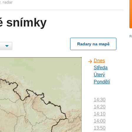
, radar
é snímky
Radary na mapě
Dnes
Středa
Úterý
Pondělí
14:30
14:20
14:10
14:00
13:50