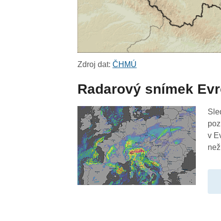
Zdroj dat:
ČHMÚ
Radarový snímek Ev
Sle
poz
v E
než