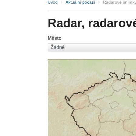
Úvod
Aktuální počasí
Radarové snímky
Radar, radarov
Město