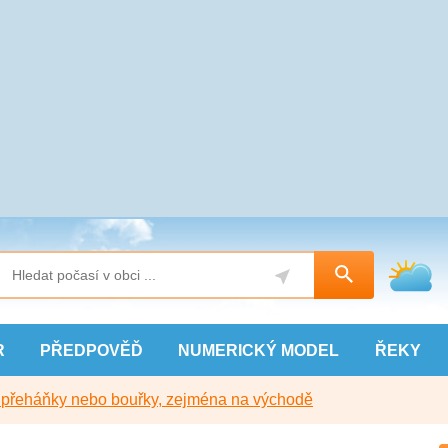
R
PŘEDPOVĚĎ
NUMERICKÝ
MODEL
ŘEKY
y přeháňky nebo bouřky, zejména na východě