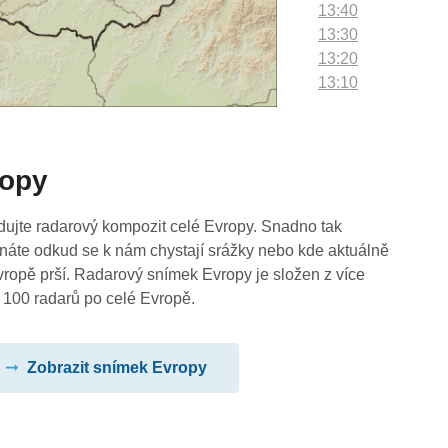
13:40
13:30
13:20
13:10
13:00
12:50
12:40
ropy
12:30
12:20
12:10
dujte radarový kompozit celé Evropy. Snadno tak
12:00
náte odkud se k nám chystají srážky nebo kde aktuálně
11:50
vropě prší. Radarový snímek Evropy je složen z více
11:40
 100 radarů po celé Evropě.
11:30
11:20
Zobrazit snímek Evropy
11:10
11:00
10:50
10:40