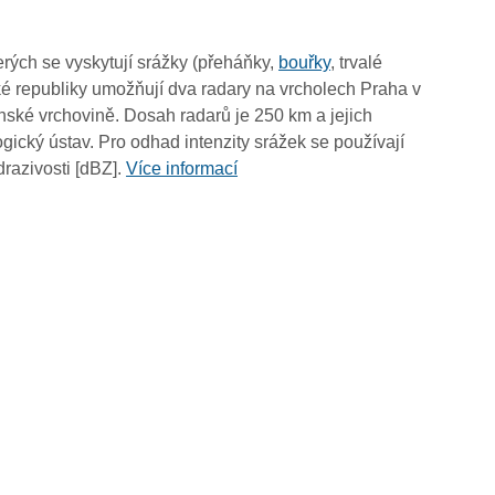
10:30
10:20
rých se vyskytují srážky (přeháňky,
bouřky
, trvalé
10:10
é republiky umožňují dva radary na vrcholech Praha v
10:00
ské vrchovině. Dosah radarů je 250 km a jejich
09:50
ický ústav. Pro odhad intenzity srážek se používají
09:40
drazivosti [dBZ].
Více informací
09:30
09:20
09:10
09:00
08:50
08:40
08:30
08:20
08:10
08:00
07:50
07:40