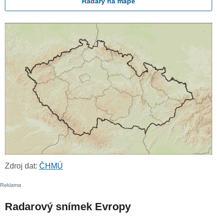
Radary na mapě
Zdroj dat:
ČHMÚ
Radarový snímek Evropy