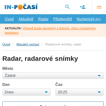
Přejít
na
hlavní
obsah
Úvod
Aktuálně
Radar
Předpověď
Numerický model
Víkend bude slunečný s letními, zítra i tropickými
AKTUALITA:
teplotami
Úvod
Aktuální počasí
Radarové snímky, radar
Radar, radarové snímky
Město
Den
Čas