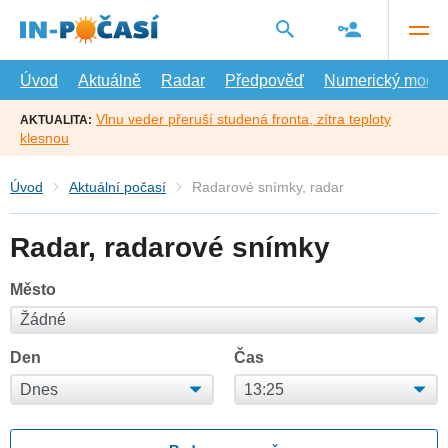
Přejít
na
hlavní
obsah
Úvod
Aktuálně
Radar
Předpověď
Numerický model
Vlnu veder přeruší studená fronta, zítra teploty
AKTUALITA:
klesnou
Úvod
Aktuální počasí
Radarové snímky, radar
Radar, radarové snímky
Město
Den
Čas