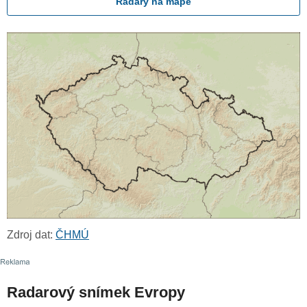
Radary na mapě
Zdroj dat:
ČHMÚ
Radarový snímek Evropy