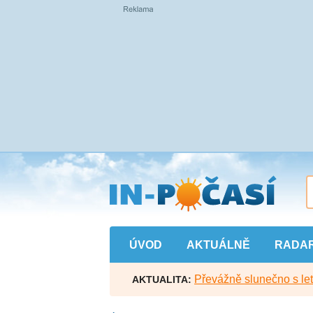
Přejít
na
hlavní
obsah
ÚVOD
AKTUÁLNĚ
RADA
Převážně slunečno s let
AKTUALITA: