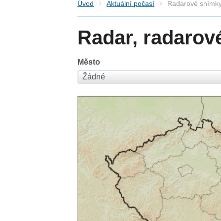
Úvod
Aktuální počasí
Radarové snímky
Radar, radarov
Město