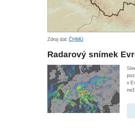
Zdroj dat:
ČHMÚ
Radarový snímek Ev
Sle
poz
v E
než