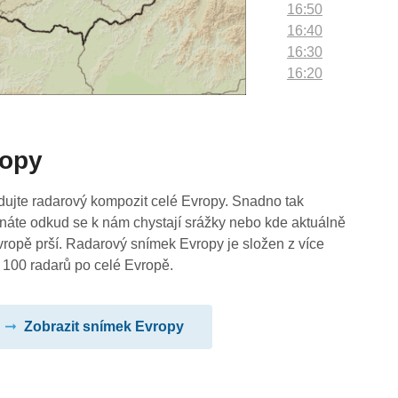
16:50
16:40
16:30
16:20
16:10
16:00
15:50
ropy
15:40
15:30
15:20
dujte radarový kompozit celé Evropy. Snadno tak
15:10
náte odkud se k nám chystají srážky nebo kde aktuálně
15:00
vropě prší. Radarový snímek Evropy je složen z více
14:50
 100 radarů po celé Evropě.
14:40
14:30
Zobrazit snímek Evropy
14:20
14:10
14:00
13:50