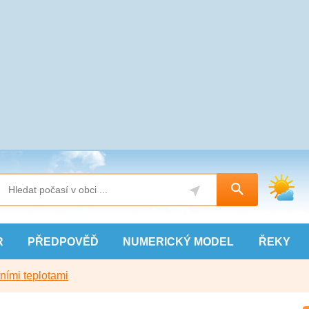
R
PŘEDPOVĚĎ
NUMERICKÝ
MODEL
ŘEKY
ními teplotami