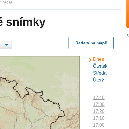
, radar
é snímky
Radary na mapě
Dnes
Čtvrtek
Středa
Úterý
17:40
17:30
17:20
17:10
17:00