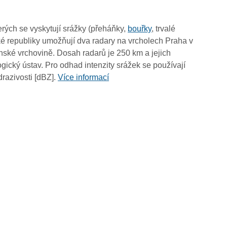
13:40
13:30
rých se vyskytují srážky (přeháňky,
bouřky
, trvalé
13:20
é republiky umožňují dva radary na vrcholech Praha v
13:10
ské vrchovině. Dosah radarů je 250 km a jejich
13:00
ický ústav. Pro odhad intenzity srážek se používají
12:50
drazivosti [dBZ].
Více informací
12:40
12:30
12:20
12:10
12:00
11:50
11:40
11:30
11:20
11:10
11:00
10:50