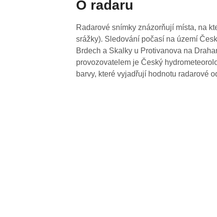
O radaru
Radarové snímky znázorňují místa, na kte
srážky). Sledování počasí na území Česk
Brdech a Skalky u Protivanova na Drahan
provozovatelem je Český hydrometeorolog
barvy, které vyjadřují hodnotu radarové o