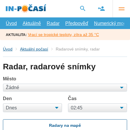
Přejít
na
hlavní
obsah
Úvod
Aktuálně
Radar
Předpověď
Numerický model
Vrací se tropické teploty, zítra až 35 °C
AKTUALITA:
Úvod
Aktuální počasí
Radarové snímky, radar
Radar, radarové snímky
Město
Den
Čas
Radary na mapě