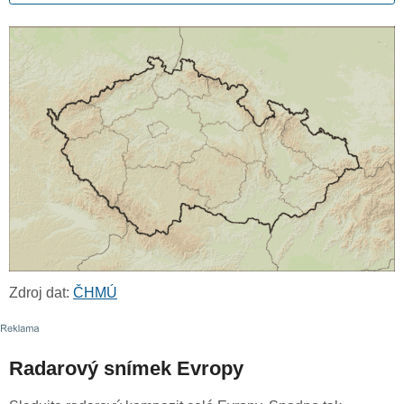
Zdroj dat:
ČHMÚ
Radarový snímek Evropy