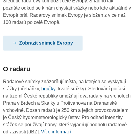
Sledujte radarový kompozit celé Evropy. Snadno tak
poznáte odkud se k nám chystají srážky nebo kde aktuálně v
Evropě prší. Radarový snímek Evropy je složen z více než
100 radarů po celé Evropě.
Zobrazit snímek Evropy
O radaru
Radarové snímky znázorňují místa, na kterých se vyskytují
srážky (přeháňky,
bouřky
, trvalé srážky). Sledování počasí
na území České republiky umožňují dva radary na vrcholech
Praha v Brdech a Skalky u Protivanova na Drahanské
vrchovině. Dosah radarů je 250 km a jejich provozovatelem
je Český hydrometeorologický ústav. Pro odhad intenzity
srážek se používají barvy, které vyjadřují hodnotu radarové
odrazivosti [dBZ].
Více informací