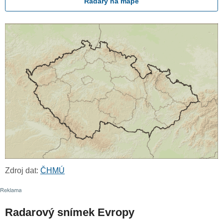
Radary na mapě
Zdroj dat:
ČHMÚ
Radarový snímek Evropy