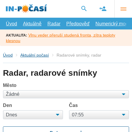
Přejít
na
hlavní
obsah
Úvod
Aktuálně
Radar
Předpověď
Numerický model
Vlnu veder přeruší studená fronta, zítra teploty
AKTUALITA:
klesnou
Úvod
Aktuální počasí
Radarové snímky, radar
Radar, radarové snímky
Město
Den
Čas