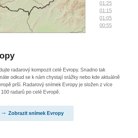
01:25
01:15
01:05
00:55
00:45
00:35
00:25
ropy
00:15
00:05
dujte radarový kompozit celé Evropy. Snadno tak
náte odkud se k nám chystají srážky nebo kde aktuálně
vropě prší. Radarový snímek Evropy je složen z více
 100 radarů po celé Evropě.
Zobrazit snímek Evropy