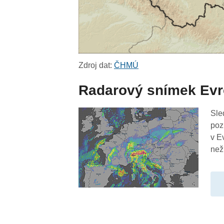
Zdroj dat:
ČHMÚ
Radarový snímek Ev
Sle
poz
v E
než