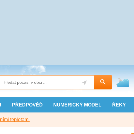
R
PŘEDPOVĚĎ
NUMERICKÝ
MODEL
ŘEKY
ními teplotami