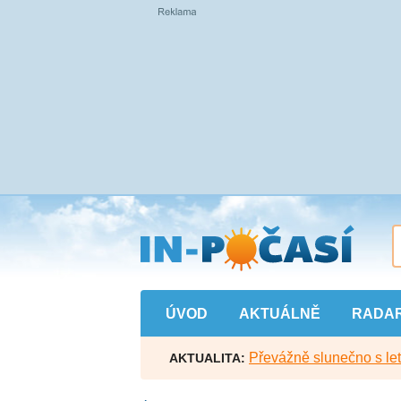
Přejít
na
hlavní
obsah
ÚVOD
AKTUÁLNĚ
RADA
Převážně slunečno s let
AKTUALITA: