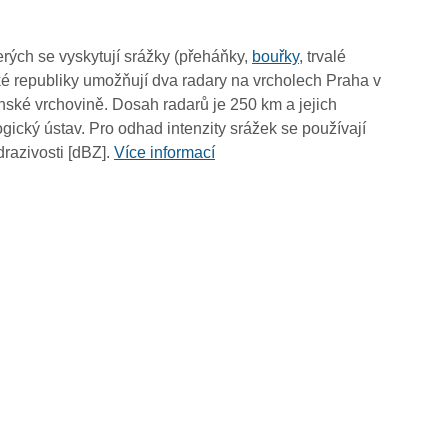
rých se vyskytují srážky (přeháňky,
bouřky
, trvalé
é republiky umožňují dva radary na vrcholech Praha v
ské vrchovině. Dosah radarů je 250 km a jejich
ický ústav. Pro odhad intenzity srážek se používají
drazivosti [dBZ].
Více informací