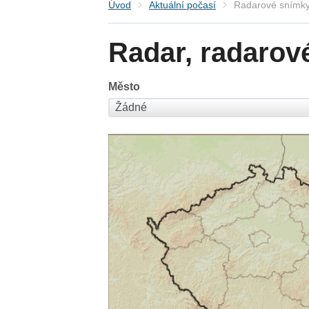
Úvod
Aktuální počasí
Radarové snímky
Radar, radarov
Město