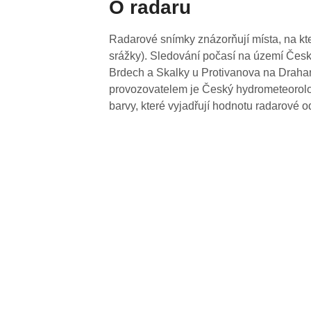
O radaru
Radarové snímky znázorňují místa, na kte
srážky). Sledování počasí na území Česk
Brdech a Skalky u Protivanova na Drahan
provozovatelem je Český hydrometeorolog
barvy, které vyjadřují hodnotu radarové o