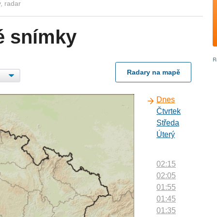
, radar
é snímky
Radary na mapě
Dnes
Čtvrtek
Středa
Úterý
02:15
02:05
01:55
01:45
01:35