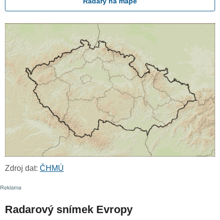
Radary na mapě
Zdroj dat:
ČHMÚ
Radarový snímek Evropy