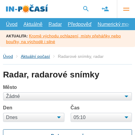
Přejít
na
hlavní
obsah
Úvod
Aktuálně
Radar
Předpověď
Numerický model
Kromě východu ochlazení, místy přeháňky nebo
AKTUALITA:
bouřky, na východě i silné
Úvod
Aktuální počasí
Radarové snímky, radar
Radar, radarové snímky
Město
Den
Čas