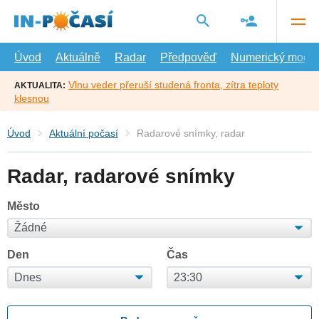
Přejít
na
hlavní
obsah
Úvod
Aktuálně
Radar
Předpověď
Numerický model
Vlnu veder přeruší studená fronta, zítra teploty
AKTUALITA:
klesnou
Úvod
Aktuální počasí
Radarové snímky, radar
Radar, radarové snímky
Město
Den
Čas