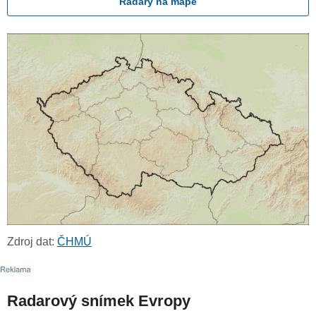
Radary na mapě
Zdroj dat:
ČHMÚ
Radarový snímek Evropy