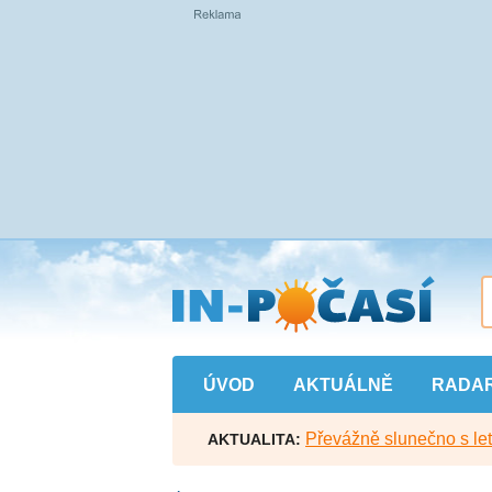
Přejít
na
hlavní
obsah
ÚVOD
AKTUÁLNĚ
RADA
Převážně slunečno s let
AKTUALITA: