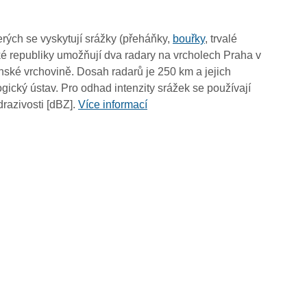
12:25
12:15
rých se vyskytují srážky (přeháňky,
bouřky
, trvalé
12:05
é republiky umožňují dva radary na vrcholech Praha v
11:55
ské vrchovině. Dosah radarů je 250 km a jejich
11:45
ický ústav. Pro odhad intenzity srážek se používají
11:35
drazivosti [dBZ].
Více informací
11:25
11:15
11:05
10:55
10:45
10:35
10:25
10:15
10:05
09:55
09:45
09:35