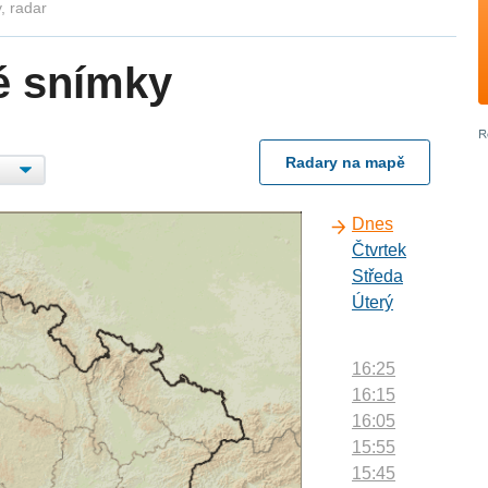
, radar
é snímky
Radary na mapě
Dnes
Čtvrtek
Středa
Úterý
16:25
16:15
16:05
15:55
15:45