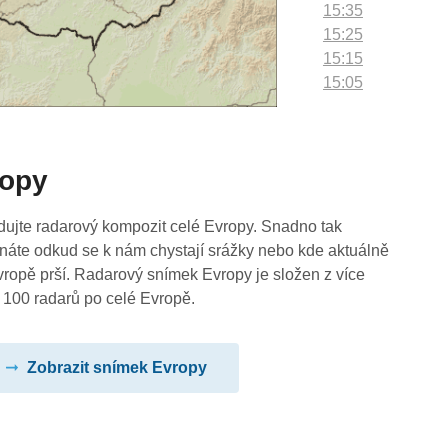
15:35
15:25
15:15
15:05
14:55
14:45
14:35
ropy
14:25
14:15
14:05
dujte radarový kompozit celé Evropy. Snadno tak
13:55
náte odkud se k nám chystají srážky nebo kde aktuálně
13:45
vropě prší. Radarový snímek Evropy je složen z více
13:35
 100 radarů po celé Evropě.
13:25
13:15
Zobrazit snímek Evropy
13:05
12:55
12:45
12:35