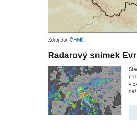
Zdroj dat:
ČHMÚ
Radarový snímek Ev
Sle
poz
v E
než