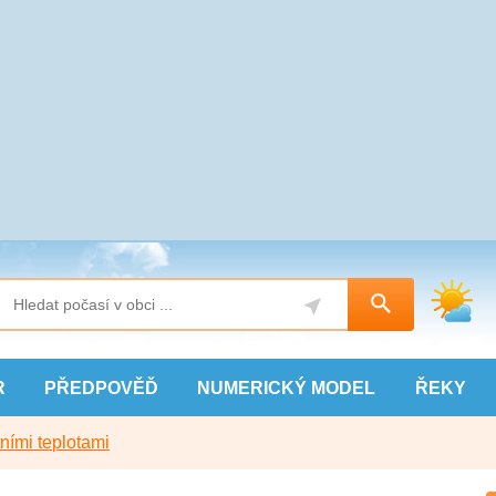
R
PŘEDPOVĚĎ
NUMERICKÝ
MODEL
ŘEKY
ními teplotami