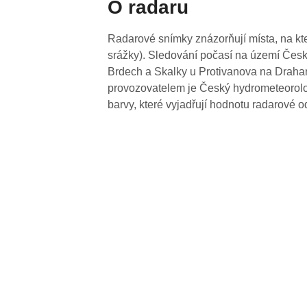
O radaru
Radarové snímky znázorňují místa, na kte
srážky). Sledování počasí na území Česk
Brdech a Skalky u Protivanova na Drahan
provozovatelem je Český hydrometeorolog
barvy, které vyjadřují hodnotu radarové o