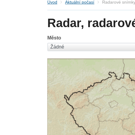
Úvod
Aktuální počasí
Radarové snímky
Radar, radarov
Město