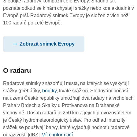
Sledujte radarový kompozit celé Evropy. Snadno tak
poznáte odkud se k nám chystají srážky nebo kde aktuálně v
Evropě prší. Radarový snímek Evropy je složen z více než
100 radarů po celé Evropě.
Zobrazit snímek Evropy
O radaru
Radarové snímky znázorňují místa, na kterých se vyskytují
srážky (přeháňky,
bouřky
, trvalé srážky). Sledování počasí
na území České republiky umožňují dva radary na vrcholech
Praha v Brdech a Skalky u Protivanova na Drahanské
vrchovině. Dosah radarů je 250 km a jejich provozovatelem
je Český hydrometeorologický ústav. Pro odhad intenzity
srážek se používají barvy, které vyjadřují hodnotu radarové
odrazivosti [dBZ].
Více informací