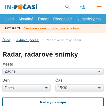
Přejít
na
hlavní
obsah
Úvod
Aktuálně
Radar
Předpověď
Numerický model
Převážně slunečno s letními teplotami
AKTUALITA:
Úvod
Aktuální počasí
Radarové snímky, radar
Radar, radarové snímky
Město
Den
Čas
Radary na mapě