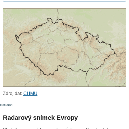
Zdroj dat:
ČHMÚ
Radarový snímek Evropy