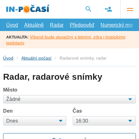
Přejít
na
hlavní
obsah
Úvod
Aktuálně
Radar
Předpověď
Numerický model
Víkend bude slunečný s letními, zítra i tropickými
AKTUALITA:
teplotami
Úvod
Aktuální počasí
Radarové snímky, radar
Radar, radarové snímky
Město
Den
Čas