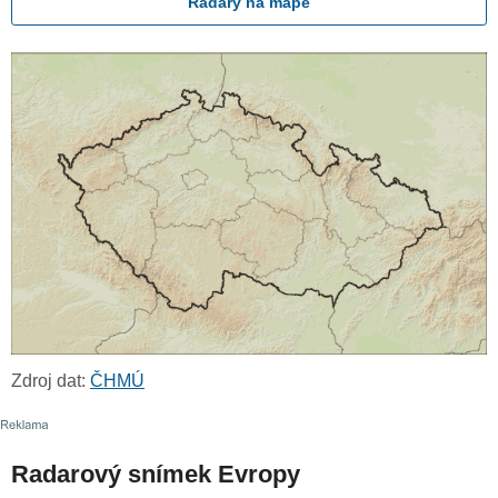
Radary na mapě
Zdroj dat:
ČHMÚ
Radarový snímek Evropy