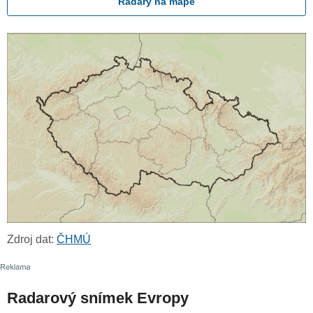
Radary na mapě
Zdroj dat:
ČHMÚ
Radarový snímek Evropy