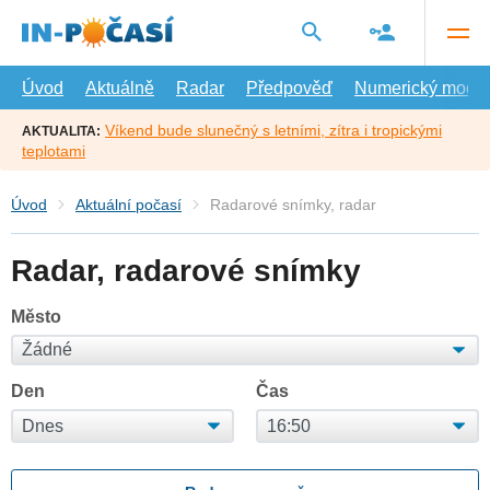
Přejít
na
hlavní
obsah
Úvod
Aktuálně
Radar
Předpověď
Numerický model
Víkend bude slunečný s letními, zítra i tropickými
AKTUALITA:
teplotami
Úvod
Aktuální počasí
Radarové snímky, radar
Radar, radarové snímky
Město
Den
Čas