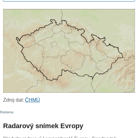
Zdroj dat:
ČHMÚ
Radarový snímek Evropy