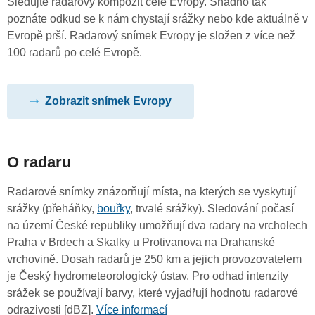
Sledujte radarový kompozit celé Evropy. Snadno tak
poznáte odkud se k nám chystají srážky nebo kde aktuálně v
Evropě prší. Radarový snímek Evropy je složen z více než
100 radarů po celé Evropě.
Zobrazit snímek Evropy
O radaru
Radarové snímky znázorňují místa, na kterých se vyskytují
srážky (přeháňky,
bouřky
, trvalé srážky). Sledování počasí
na území České republiky umožňují dva radary na vrcholech
Praha v Brdech a Skalky u Protivanova na Drahanské
vrchovině. Dosah radarů je 250 km a jejich provozovatelem
je Český hydrometeorologický ústav. Pro odhad intenzity
srážek se používají barvy, které vyjadřují hodnotu radarové
odrazivosti [dBZ].
Více informací