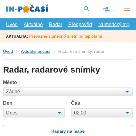
Přejít
na
hlavní
obsah
Úvod
Aktuálně
Radar
Předpověď
Numerický model
Převážně slunečno s letními teplotami
AKTUALITA:
Úvod
Aktuální počasí
Radarové snímky, radar
Radar, radarové snímky
Město
Den
Čas
Radary na mapě