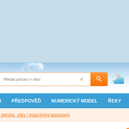
R
PŘEDPOVĚĎ
NUMERICKÝ
MODEL
ŘEKY
etními, zítra i tropickými teplotami