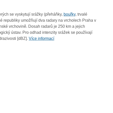
02:05
01:55
rých se vyskytují srážky (přeháňky,
bouřky
, trvalé
01:45
é republiky umožňují dva radary na vrcholech Praha v
01:35
ské vrchovině. Dosah radarů je 250 km a jejich
01:25
ický ústav. Pro odhad intenzity srážek se používají
01:15
drazivosti [dBZ].
Více informací
01:05
00:55
00:45
00:35
00:25
00:15
00:05