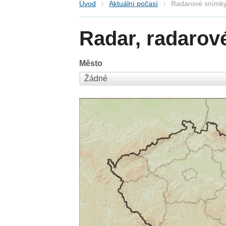
Úvod
Aktuální počasí
Radarové snímky
Radar, radarov
Město