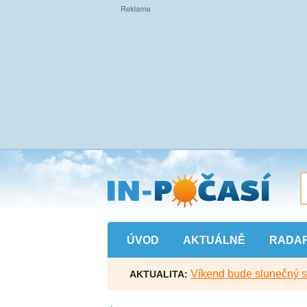
Přejít
na
hlavní
obsah
ÚVOD
AKTUÁLNĚ
RADA
Víkend bude slunečný s l
AKTUALITA: