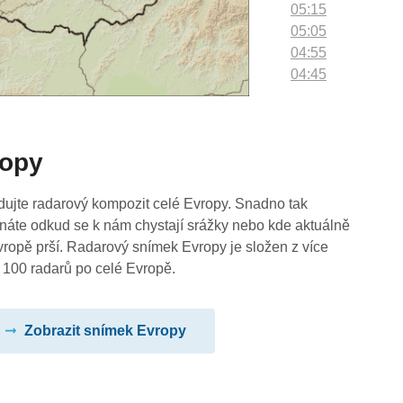
05:15
05:05
04:55
04:45
04:35
04:25
04:15
ropy
04:05
03:55
03:45
dujte radarový kompozit celé Evropy. Snadno tak
03:35
náte odkud se k nám chystají srážky nebo kde aktuálně
03:25
vropě prší. Radarový snímek Evropy je složen z více
03:15
 100 radarů po celé Evropě.
03:05
02:55
Zobrazit snímek Evropy
02:45
02:35
02:25
02:15