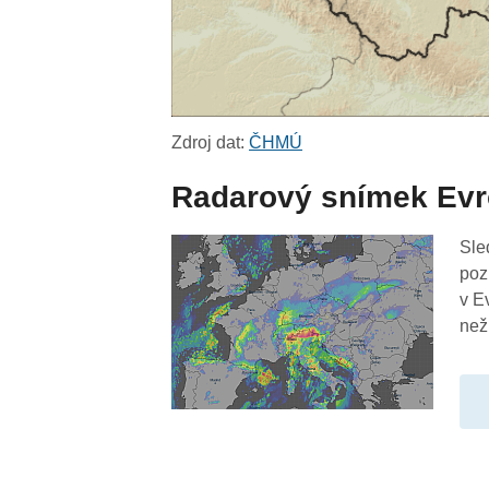
Zdroj dat:
ČHMÚ
Radarový snímek Ev
Sle
poz
v E
než