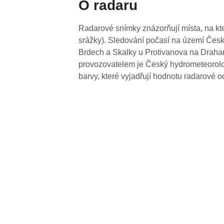
O radaru
Radarové snímky znázorňují místa, na kte
srážky). Sledování počasí na území Česk
Brdech a Skalky u Protivanova na Drahan
provozovatelem je Český hydrometeorolog
barvy, které vyjadřují hodnotu radarové o