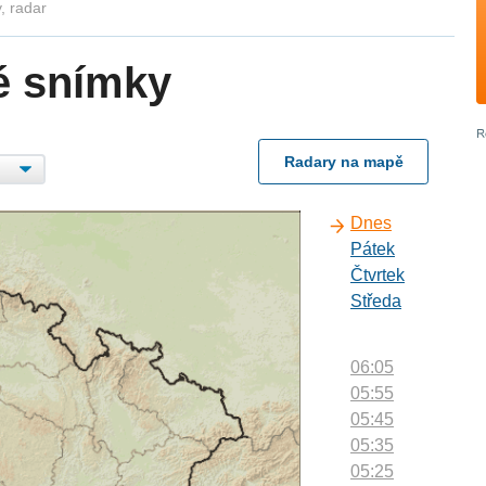
, radar
é snímky
Radary na mapě
Dnes
Pátek
Čtvrtek
Středa
06:05
05:55
05:45
05:35
05:25