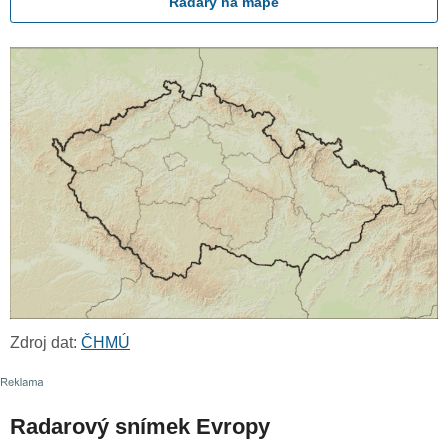
Radary na mapě
Zdroj dat:
ČHMÚ
Radarový snímek Evropy