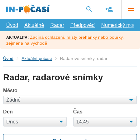
Přejít
na
hlavní
obsah
Úvod
Aktuálně
Radar
Předpověď
Numerický model
Začíná ochlazení, místy přeháňky nebo bouřky,
AKTUALITA:
zejména na východě
Úvod
Aktuální počasí
Radarové snímky, radar
Radar, radarové snímky
Město
Den
Čas